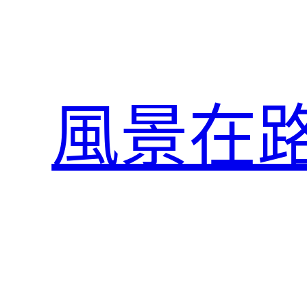
跳
至
主
要
內
風景在
容