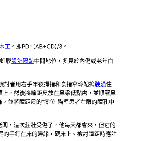
木工
。即PD=(AB+CD)/3。
在虹膜
設計
隔熱
中間地位，多見於內傷或老年白
⑵檢討者用右手年夜拇指和食指拿玲妃摀
裝潢
住
面頰上，然後將瞳距尺放在鼻梁低點處，並順著鼻
，並將瞳距尺的“零位”瞄準患者右眼的瞳孔中
老闆，這次莊壯受傷了，他每天都會來，但它的
泥的手釘在床的邊緣，硬床上。檢討瞳距時應註