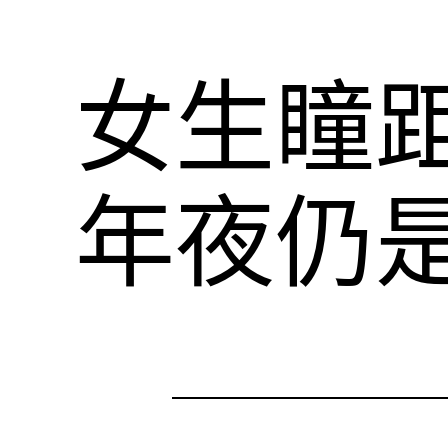
女生瞳距
年夜仍