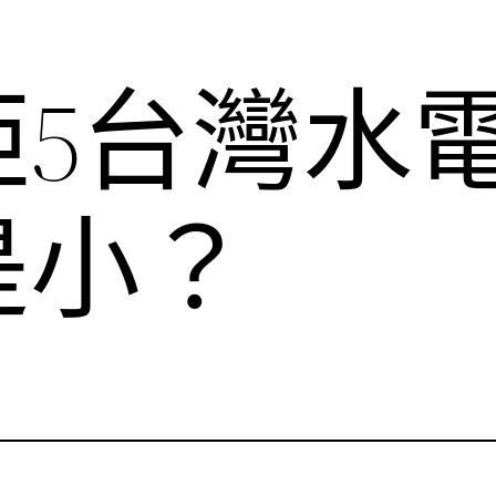
5台灣水電
是小？