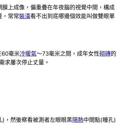
網膜上成像，偏重疊在年夜腦的視覺中間，構成
怪，常常
裝潢
看不出到底哪邊個效能叫做雙眼單
60毫米
冷暖氣
～73毫米之間，成年女性
砌磚
的
，需求屢次停止丈量。
孔)，然後察看被測者左眼眼黑
隔熱
中間點(瞳孔)