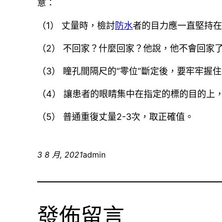
意：
（1） 丈量時，檢討
防水
者的目力應一直堅持
（2） 不回家？什麼回家？他說，他不會回家
（3） 瞳孔間隔尺的“零位”斷定後，要牢牢握
（4） 讓患者的眼睛集中在指定的標的目的上
（5） 普通重復丈量2-3次，取正確值。
3 8 月, 2021
admin
發佈留言