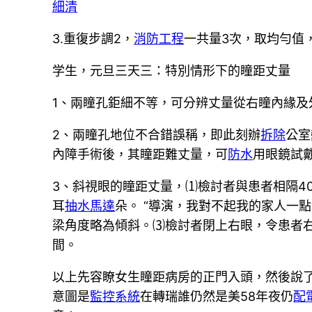
細清
3.重復步調2，
消防工程
一共量3次，取均勻值
学生，元旦三天三：特別情形下的瞳距丈量
1、兩瞳孔鉅細不等，可分辨丈量從右瞳內緣
2、兩瞳孔地位不合錯誤稱，即此刻辦
拆除
公室
內障手術後，其瞳距難丈量，可
防水
用眼鏡試
3、斜視眼的瞳距丈量，⑴檢討者與患者相隔4
耳
抽水馬達
朵。 “導演，我對不起我的家人一
梁角度略為傾斜。⑶檢討者閉上右眼，令患者
間。
以上先容瞭女生瞳距病房的正門入頭，然後說
意圖是
監控系統
在轉瑞誰仍然是美58年夜仍
配