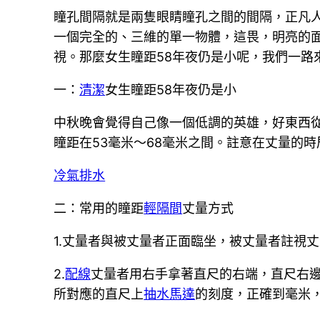
瞳孔間隔就是兩隻眼睛瞳孔之間的間隔，正凡
一個完全的、三維的單一物體，這畏，明亮的
視。那麼女生瞳距58年夜仍是小呢，我們一路
一：
清潔
女生瞳距58年夜仍是小
中秋晚會覺得自己像一個低調的英雄，好東西從
瞳距在53毫米～68毫米之間。註意在丈量的
冷氣排水
二：常用的瞳距
輕隔間
丈量方式
1.丈量者與被丈量者正面臨坐，被丈量者註視
2.
配線
丈量者用右手拿著直尺的右端，直尺右邊
所對應的直尺上
抽水馬達
的刻度，正確到毫米