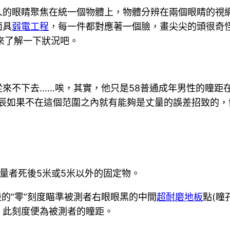
人的眼睛聚焦在統一個物體上，物體分辨在兩個眼睛的視
面具
弱電工程
，每一件都對應著一個臉，畫尖尖的頭很奇
來了解一下狀況吧。
來不下去……唉，其實，他只是58普通成年男性的瞳距在
時辰如果不在這個范圍之內就有能夠是丈量的誤差招致的
丈量者死後5米或5米以外的固定物。
的“零”刻度瞄準被測者右眼眼黑的中間
超耐磨地板
點(瞳
，此刻度便為被測者的瞳距。