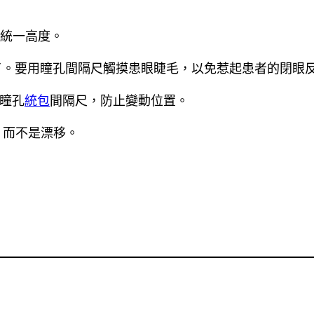
在統一高度。
了。要用瞳孔間隔尺觸摸患眼睫毛，以免惹起患者的閉眼
住瞳孔
統包
間隔尺，防止變動位置。
，而不是漂移。