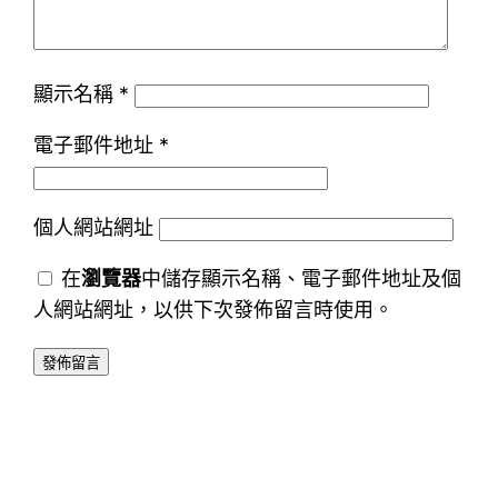
顯示名稱
*
電子郵件地址
*
個人網站網址
在
瀏覽器
中儲存顯示名稱、電子郵件地址及個
人網站網址，以供下次發佈留言時使用。