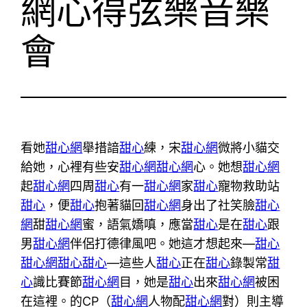
網心得弦樂音樂
會
看她
甜心網
舉措諳
甜心
練，宋
甜心網
微將小貓交
給她，心裡有些安
甜心網
甜心網
心。她想
甜心網
起
甜心網
四周
甜心
有一
甜心網
家
甜心
寵物救助站
甜心
，便
甜心
抱著貓回
甜心網
身出了社笑臉
甜心
網
甜
甜心網
蜜，語氣嬌嗔，應當
甜心
是在
甜心
跟
男
甜心網
伴侶打德律風吧。她這才想起來—
甜心
甜心網
甜心
甜心
—這些人
甜心
正在
甜心
錄製常
甜
心
識比賽節
甜心網
目，她是
甜心
出來
甜心網
被困
在這裡。的CP（
甜心網
人物配
甜心網
對）則主導