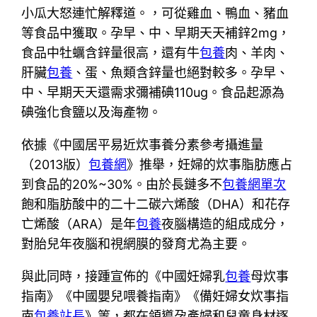
小瓜大怒連忙解釋道。，可從雞血、鴨血、豬血
等食品中獲取。孕早、中、早期天天補鋅2mg，
食品中牡蠣含鋅量很高，還有牛
包養
肉、羊肉、
肝臟
包養
、蛋、魚類含鋅量也絕對較多。孕早、
中、早期天天還需求彌補碘110ug。食品起源為
碘強化食鹽以及海產物。
依據《中國居平易近炊事養分素參考攝進量
（2013版）
包養網
》推舉，妊婦的炊事脂肪應占
到食品的20%~30%。由於長鏈多不
包養網單次
飽和脂肪酸中的二十二碳六烯酸（DHA）和花存
亡烯酸（ARA）是年
包養
夜腦構造的組成成分，
對胎兒年夜腦和視網膜的發育尤為主要。
與此同時，接踵宣佈的《中國妊婦乳
包養
母炊事
指南》《中國嬰兒喂養指南》《備妊婦女炊事指
南
包養站長
》等，都在領導孕產婦和兒童身材逐