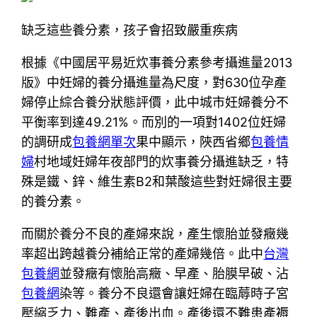
缺乏這些養分素，孩子會招致嚴重疾病
根據《中國居平易近炊事養分素參考攝進量2013
版》中妊婦的養分攝進量為尺度，對630位孕產
婦停止綜合養分狀態評價，此中城市妊婦養分不
平衡率到達49.21%。而別的一項對1402位妊婦
的調研成
包養網單次
果中顯示，陜西省鄉
包養情
婦
村地域妊婦年夜部門的炊事養分攝進缺乏，特
殊是鐵、鋅、維生素B2和葉酸這些對妊婦很主要
的養分素。
而關於養分不良的產婦來說，產生懷胎並發癥幾
率超出跨越養分補給正常的產婦幾倍。此中
台灣
包養網
並發癥有懷胎高癥、早產、胎膜早破、沾
包養網
染等。養分不良還會讓妊婦在臨蓐時子宮
壓縮乏力、難產、產後出血。產後還不難患產褥