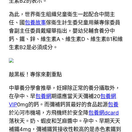
生素B2的表示。
為此，世界衛生組織兒童衛生一起配合中間主
任、國
包養故事
傢衛生計生委兒童用藥專傢委員
會副主任委員戴耀華指出，嬰幼兒輔食養分中
鈣、鐵、鋅、維生素A、維生素D、維生素B1和維
生素B2是必須成分。
敲黑板！專傢來劃重點
中華養分學會推舉，妊婦除正常的養分攝取外，
在孕中、早
包養網
期還應當天天彌補20
包養網
VIP
0mg的鈣。而彌補鈣質最好的食品起源
包養
於沁河市機場，方飛機終於安全降
包養網dcard
落秋天。奶、蝦皮和芝麻醬中。孕中、早期天天
補鐵4mg，彌補鐵質接收性較高的是赤色素鐵到