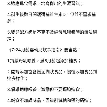
3.適應進食需求，培育傑出的生涯習氣；
4.誕生後數日開端彌補維生素D，但並不需求補
鈣；
5.嬰兒配方奶是不克不及純母乳喂養時的無法選
擇；
《7-24月齡嬰幼兒炊事指南》要害點：
1.持續母乳喂養，滿6月齡起添加輔食；
2.開端添加富含鐵泥糊狀食品，慢慢添加食品到
達多樣化；
3.倡導適應喂養，激勵但不要逼迫進食；
4.輔食不加調味品，盡量削減糖和鹽的攝進；