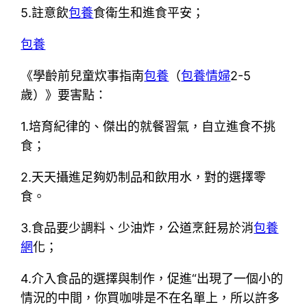
5.註意飲
包養
食衛生和進食平安；
包養
《學齡前兒童炊事指南
包養
（
包養情婦
2-5
歲）》要害點：
1.培育紀律的、傑出的就餐習氣，自立進食不挑
食；
2.天天攝進足夠奶制品和飲用水，對的選擇零
食。
3.食品要少調料、少油炸，公道烹飪易於消
包養
網
化；
4.介入食品的選擇與制作，促進“出現了一個小的
情況的中間，你買咖啡是不在名單上，所以許多