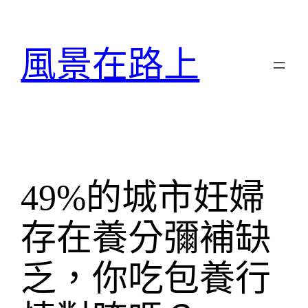
跳
至
主
風景在路上
要
內
容
49%的城市妊婦
存在養分彌補缺
乏，你吃包養行