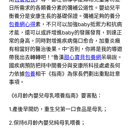
日所需求的各類養分素的彌補公道性。嬰幼兒平
衡養分是安康生長的基礎保證。彌補足夠的養分
包養網心得
素，不只可以加強baby抵禦力和抗病
才能，還可以或許增進baby的發展發育，到達正
常的身高。同時對增進疾病傷口愈合，加重炎癥
有相當好的醫治後果。中“否則，你將是我的導遊
帶我出去轉轉吧！”魯漢
甜心寶貝包養網
呆萌說。
國疾病預防把持中間養分與安康所科技處處長何
力依據
包養
相干《指南》為傢長們劃出重點註意
事項。
《6月齡內嬰兒母乳喂養指南》要害點：
1.產後早開奶，重生兒第一口食品是母乳；
2.保持6月齡內嬰兒純母乳喂養；