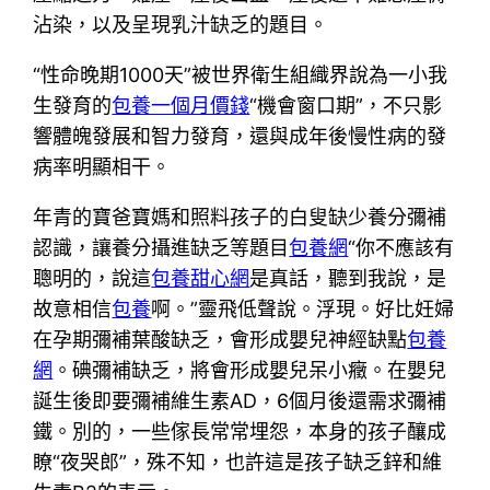
沾染，以及呈現乳汁缺乏的題目。
“性命晚期1000天”被世界衛生組織界說為一小我
生發育的
包養一個月價錢
“機會窗口期”，不只影
響體魄發展和智力發育，還與成年後慢性病的發
病率明顯相干。
年青的寶爸寶媽和照料孩子的白叟缺少養分彌補
認識，讓養分攝進缺乏等題目
包養網
“你不應該有
聰明的，說這
包養甜心網
是真話，聽到我說，是
故意相信
包養
啊。”靈飛低聲說。浮現。好比妊婦
在孕期彌補葉酸缺乏，會形成嬰兒神經缺點
包養
網
。碘彌補缺乏，將會形成嬰兒呆小癥。在嬰兒
誕生後即要彌補維生素AD，6個月後還需求彌補
鐵。別的，一些傢長常常埋怨，本身的孩子釀成
瞭“夜哭郎”，殊不知，也許這是孩子缺乏鋅和維