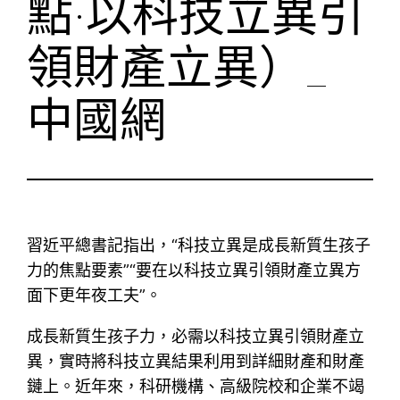
點·以科技立異引
領財產立異）_
中國網
習近平總書記指出，“科技立異是成長新質生孩子
力的焦點要素”“要在以科技立異引領財產立異方
面下更年夜工夫”。
成長新質生孩子力，必需以科技立異引領財產立
異，實時將科技立異結果利用到詳細財產和財產
鏈上。近年來，科研機構、高級院校和企業不竭