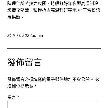
院理化所將接力攻關，持續打好年夜型高溫制冷
設備攻堅戰，積極搶占高溫科研窪地。”王雪松語
氣果斷。
31 5 月, 2024
admin
發佈留言
發佈留言必須填寫的電子郵件地址不會公開。
必
填欄位標示為
*
留言
*