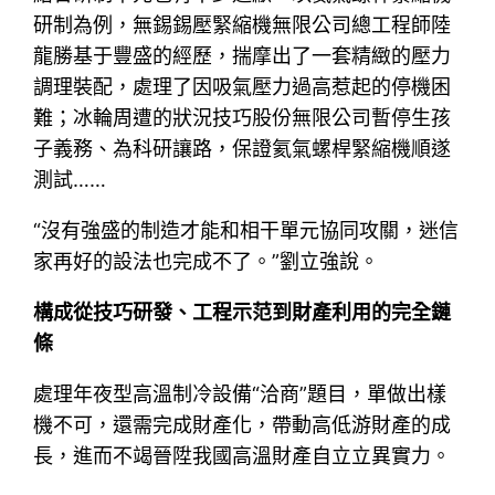
研制為例，無錫錫壓緊縮機無限公司總工程師陸
龍勝基于豐盛的經歷，揣摩出了一套精緻的壓力
調理裝配，處理了因吸氣壓力過高惹起的停機困
難；冰輪周遭的狀況技巧股份無限公司暫停生孩
子義務、為科研讓路，保證氦氣螺桿緊縮機順遂
測試……
“沒有強盛的制造才能和相干單元協同攻關，迷信
家再好的設法也完成不了。”劉立強說。
構成從技巧研發、工程示范到財產利用的完全鏈
條
處理年夜型高溫制冷設備“洽商”題目，單做出樣
機不可，還需完成財產化，帶動高低游財產的成
長，進而不竭晉陞我國高溫財產自立立異實力。