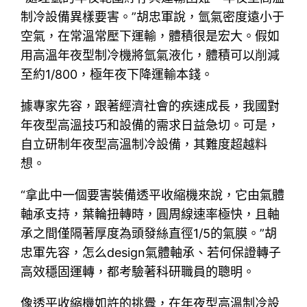
制冷設備異樣要害。”胡忠軍說，氫氣密度遠小于
空氣，在常溫常壓下運輸，體積很是宏大。假如
用高溫年夜型制冷機將氫氣液化，體積可以削減
至約1/800，極年夜下降運輸本錢。
據專家先容，跟著經濟社會的疾速成長，我國對
年夜型高溫技巧和設備的需求日益急切。可是，
自立研制年夜型高溫制冷設備，其難度超越料
想。
“拿此中一個要害裝備透平收縮機來說，它由氣體
軸承支持，葉輪扭轉時，圓周線速率極快，且軸
承之間僅隔著厚度為頭發絲直徑1/5的氣膜。”胡
忠軍先容，怎么design氣體軸承、若何保證轉子
高效穩固運轉，都考驗著科研職員的聰明。
像透平收縮機如許的挑釁，在年夜型高溫制冷設