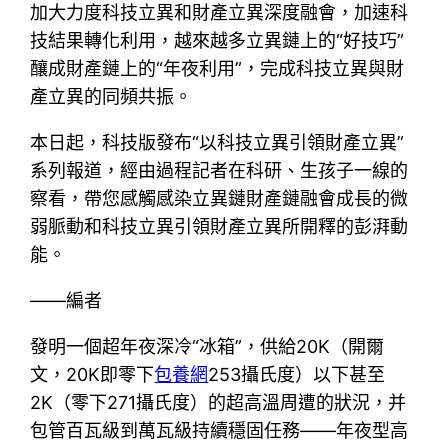
加大力度科技立異和財產立異深度融會，加速科
技結果轉化利用，越來越多立異鏈上的“好技巧”
釀成財產鏈上的“年夜利用”，完成科技立異與財
產立異的同頻共振。
本日起，科技版發布“以科技立異引領財產立異”
系列報道，經由過程記者在科研、生孩子一線的
察看，帶您感觸感染立異鏈財產鏈融會成長的微
弱脈動和科技立異引領財產立異所開釋的彭湃動
能。
——編者
發明一個超年夜深冷“冰箱”，供給20K（開爾
文，20K即零下
包養網
253攝氏度）以下甚至
2K（零下271攝氏度）的超高溫周遭的狀況，并
包管百瓦級到萬瓦級持續穩固任務——年夜型高