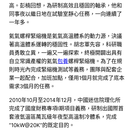
高。彭楠回想，為研制高效且穩固的軸承，他和
同事夜以繼日地在試驗室靜心任務，一向連續了
一年多。
氦氣螺桿緊縮機是氦氣高溫體系的動力源，決議
著高溫體系運轉的穩固性。胡忠軍先容，科研職
員勇敢立異，一遍又一遍探索，終極開闢出具有
自立常識產權的氦氣
包養
螺桿緊縮機。為了在規
則時光內完成緊縮機測試等義務，團隊與配套企
業一起配合，加班加點，僅用1個月就完成了底本
需求3個月的任務。
2010年10月至2014年12月，中國迷信院理化所
完成了國度財務專項Ⅰ期項目義務，研制出國際首
套液氫溫區萬瓦級年夜型高溫制冷體系，完成
“10kW@20K”的既定目的。