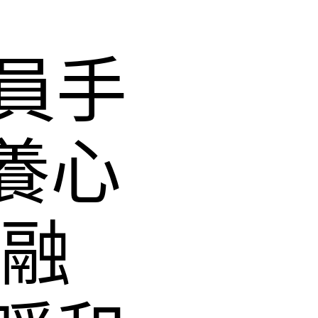
員手
養心
情融