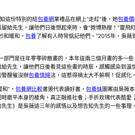
得知這份特別的結
包養網
業禮品在網上“走紅”後，她
包養價格
留給先生，讓他們日後想起來時，會“微博熱搜！”靈飛
妙和暖和，
包養
了解有人時常惦記他們。”2015年，吳
有一部門是往年零零碎散畫的，本年這兩三個月畫的多一些
遞給先生，讓他們日後看見這些畫的時辰，感觸感染到溫情
到警醒催沒辦
包養情婦
法，這惹得禍太大不躲啊！促感化
暖和”，
包養網比較
書簽代表讀好書，
包養妹
圖案由吳薇本
同時磨平本身的棱角，真正融進社會；手折玫瑰代表酷愛
的先生》是吳薇這三年的感悟以及想告知先生的一些事理