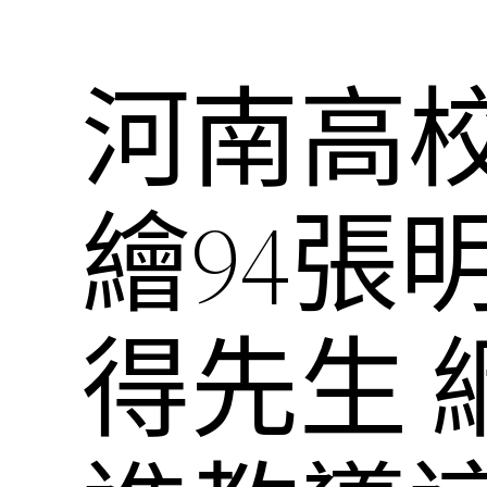
河南高
繪94張
得先生 