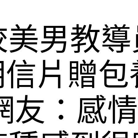
校美男教導
明信片贈包
網友：感