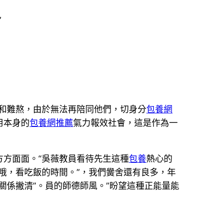
”
和難熬，由於無法再陪同他們，切身分
包養網
用本身的
包養網推薦
氣力報效社會，這是作為一
方面面。“吳薇教員看待先生這種
包養
熱心的
哦，看吃飯的時間。”，我們黌舍還有良多，年
關係撇清”。員的師德師風。”盼望這種正能量能