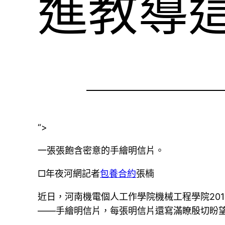
進教導
“>
一張張飽含密意的手繪明信片。
□年夜河網記者
包養合約
張楠
近日，河南機電個人工作學院機械工程學院20
——手繪明信片，每張明信片還寫滿瞭殷切盼望