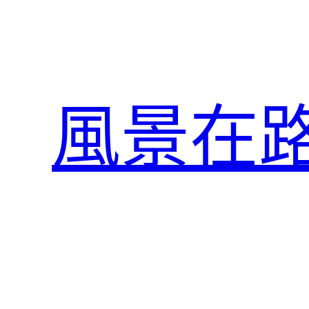
跳
至
主
要
內
風景在
容