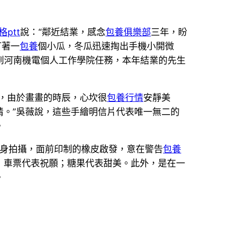
ptt
說：“鄰近結業，感念
包養俱樂部
三年，盼
盯著一
包養
個小瓜，冬瓜迅速掏出手機小開微
薇到河南機電個人工作學院任務，本年結業的先生
，由於畫畫的時辰，心坎很
包養行情
安靜美
。”吳薇說，這些手繪明信片代表唯一無二的
。
身拍攝，面前印制的橡皮啟發，意在警告
包養
；車票代表祝願；糖果代表甜美。此外，是在一
。