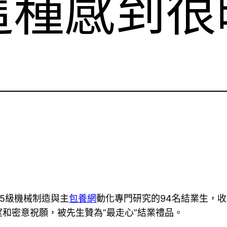
這種感到很
15級機械制造與主
包養網
動化專門研究的94名結業生，收
和密意祝願，被先生贊為“最走心”結業禮品。