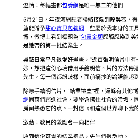
溫情：每幅畫都
包養網
是唯一無二的他們
5月21日，年夜河網記者聯絡接觸到瞭吳薇，
望能贈予
甜心寶貝包養網
一些屬於我本身的工具
博，微博上看到標題為“
包養金額
感觸感染到美
是她帶的第一批結業生。
吳薇日常平凡很愛好畫畫，“近百張明信片中
妙，想把這份心境借用手繪明信。片的方法傳
先生，每一個都紛歧樣，面前摘抄的論語能起
除瞭手繪明信片，“結業禮盒”裡，還躲有其他“
網
同窗們踏進社會，要學會擦往社會的污垢，
房间熟悉它的点。一封信《和這個世界聊下我
激動：教員的激勵會一向相伴
收到這份可貴的結業禮品，先生們很激動。