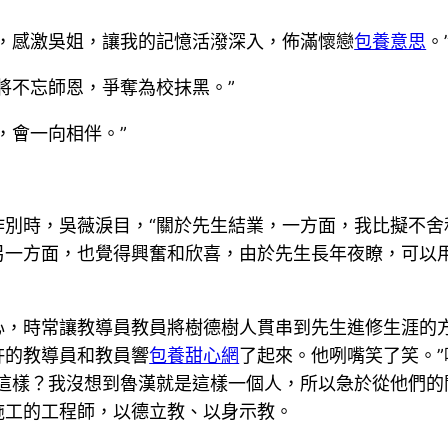
，感激吳姐，讓我的記憶活潑深入，佈滿懷戀
包養意思
。
將不忘師恩，爭奪為校抹黑。”
，會一向相伴。”
作別時，吳薇淚目，“關於先生結業，一方面，我比擬不舍
另一方面，也覺得興奮和欣喜，由於先生長年夜瞭，可以
心，時常讓教導員教員將樹德樹人貫串到先生進修生涯的方
許的教導員和教員響
包養甜心網
了起來。他咧嘴笑了笑。”
這樣？我沒想到魯漢就是這樣一個人，所以急於從他們的
施工的工程師，以德立教、以身示教。