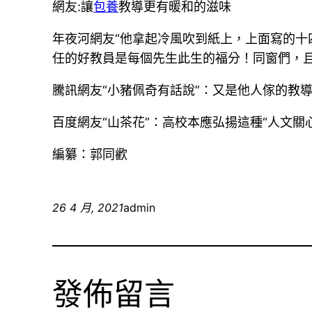
網友:讓
包養
教導更有暖和的滋味
年夜河網友“他拿起冷風吹到紙上，上面寫的十
任的好教員是每個先生此生的福分！同窗們，
騰訊網友“小豬佩奇有話說”：又是他人傢的教
百度網友“山茶花”：高校本應弘揚這種“人文
編纂：郭同歡
26 4 月, 2021
admin
發佈留言