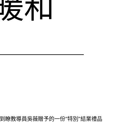
暖和
到瞭教導員吳薇贈予的一份“特別”結業禮品