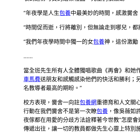
“年夜學是人生
包養
中最美妙的時間，感激黌舍
“時間促而逝，行將離別，但無論走到哪兒，都
“我們年夜學時間中獨一的女
包養
神，這份激勵
……
當全班先生所有人全體獨唱歌曲《再會》和她
車馬費
送朋友和感觸感染他們的快活和勝利；
名教導者最高的期盼。”
校方表現，黌舍一向註
包養網
重德育和人文關
行動在我們黌舍不是第一次瞭
包養
，像吳薇如
夜傢都在用愛的分歧方法詮釋著今世教“怎麼會
傳遞出往，讓一切的教員都做先生心靈上特別