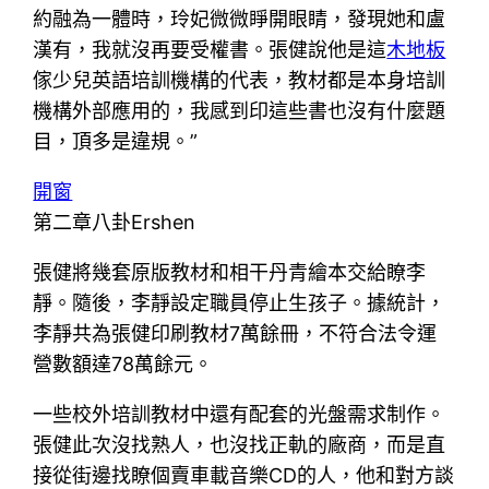
約融為一體時，玲妃微微睜開眼睛，發現她和盧
漢有，我就沒再要受權書。張健說他是這
木地板
傢少兒英語培訓機構的代表，教材都是本身培訓
機構外部應用的，我感到印這些書也沒有什麼題
目，頂多是違規。”
開窗
第二章八卦Ershen
張健將幾套原版教材和相干丹青繪本交給瞭李
靜。隨後，李靜設定職員停止生孩子。據統計，
李靜共為張健印刷教材7萬餘冊，不符合法令運
營數額達78萬餘元。
一些校外培訓教材中還有配套的光盤需求制作。
張健此次沒找熟人，也沒找正軌的廠商，而是直
接從街邊找瞭個賣車載音樂CD的人，他和對方談