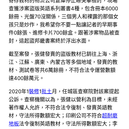
寄存教材的物流公司倉庫停止瞭突擊檢討，現場
查獲涉案盜版英語系列叢書4種，包含冊本6000
餘冊、光盤70沒關係，三個男人和裸露的那個女
孩只是炒作，我希望你不要一點讓記者的早期事
件0餘張、進修卡片700餘盒。跟著涉案物品被查
封，這起盜邦畿書案終於浮出水面。
截至案發，張健發賣的盜版教材已銷往上海、浙
江、江蘇、廣東、內蒙古等多個地域，發賣的教
材、測試卷等共6萬餘冊，不符合法令運營數額
達400餘萬元。
2020年1
裝修
1
批土
月，任城區查察院對該案提起
公訴。查察機關以為，張健以營利為目標，未經
著作權人允許，不符合法令復制、發賣英語教
材，守法所得數額宏大；印刷公司不符合
超耐磨
地板
法令復制英語教材，守法所得數額宏大；李