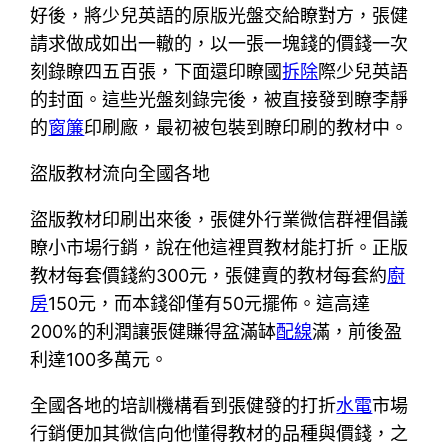
好後，將少兒英語的原版光盤交給瞭對方，張健
請求做成如出一轍的，以一張一塊錢的價錢一次
刻錄瞭四五百張，下面還印瞭國
拆除
際少兒英語
的封面。這些光盤刻錄完後，被直接發到瞭李靜
的
窗簾
印刷廠，最初被包裝到瞭印刷的教材中。
盜版教材流向全國各地
盜版教材印刷出來後，張健外行業微信群裡倡議
瞭小市場行銷，說在他這裡買教材能打折。正版
教材每套價錢約300元，張健賣的教材每套約
廚
房
150元，而本錢卻僅有50元擺佈。這高達
200%的利潤讓張健賺得盆滿缽
配線
滿，前後盈
利達100多萬元。
全國各地的培訓機構看到張健發的打折
水電
市場
行銷便加其微信向他懂得教材的品種與價錢，之