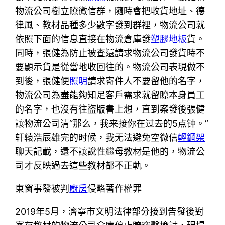
物流公司樹立瞭微信群，隨時會把收貨地址、德
律風、教材品種多少數字發到群裡，物流公司就
依照下面的信息直接在物流倉庫發
塑膠地板
貨。
同時，張健為防止被查還請求物流公司發貨時不
要顯示貨是從當地收回往的。物流公司表現做不
到後，張健便
照明
請求寄件人不要留他的名字，
物流公司為盡能夠知足客戶需求就留瞭本身員工
的名字，也沒有往盜版書上想，直到案發後張健
讓物流公司清“那么，我来接你在过去的5点钟。”
轩辕浩辰雄完的时候，我无法避免空微信
輕鋼架
聊天記載，還不讓說性繼母教材是他的，物流公
司才反映過去這些教材都不正軌。
東窗事發被判
廚房
侵略著作權罪
2019年5月，濟寧市文明法律部分接到告發後對