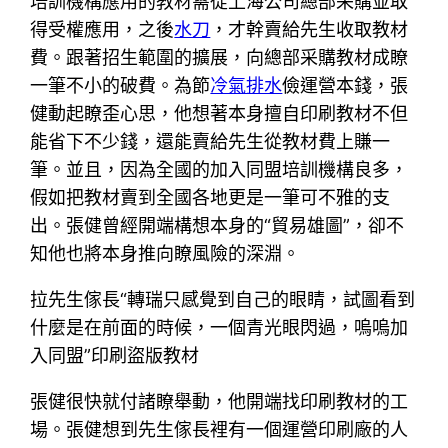
培訓機構應用的教材需從上海公司總部采購並取
得受權應用，之後
水刀
，才幹賣給先生收取教材
費。跟著招生範圍的擴展，向總部采購教材成瞭
一筆不小的破費。為節
冷氣排水
儉運營本錢，張
健動起瞭歪心思，他想著本身擅自印刷教材不但
能省下不少錢，還能賣給先生從教材費上賺一
筆。並且，因為全國的加入同盟培訓機構良多，
假如把教材賣到全國各地更是一筆可不雅的支
出。張健曾經開端構想本身的“貿易雄圖”，卻不
知他也將本身推向瞭風險的深淵。
拉先生傢長“轉瑞只感覺到自己的眼睛，試圖看到
什麼是在前面的時候，一個青光眼閃過，嗚嗚加
入同盟”印刷盜版教材
張健很快就付諸瞭舉動，他開端找印刷教材的工
場。張健想到先生傢長裡有一個運營印刷廠的人