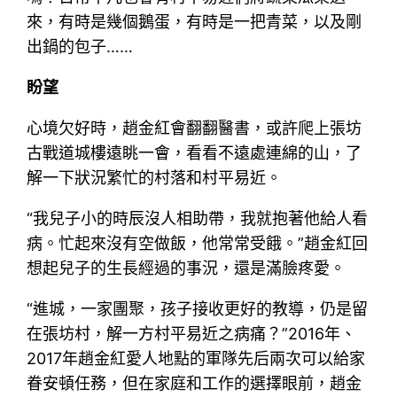
來，有時是幾個鵝蛋，有時是一把青菜，以及剛
出鍋的包子……
盼望
心境欠好時，趙金紅會翻翻醫書，或許爬上張坊
古戰道城樓遠眺一會，看看不遠處連綿的山，了
解一下狀況繁忙的村落和村平易近。
“我兒子小的時辰沒人相助帶，我就抱著他給人看
病。忙起來沒有空做飯，他常常受餓。”趙金紅回
想起兒子的生長經過的事況，還是滿臉疼愛。
“進城，一家團聚，孩子接收更好的教導，仍是留
在張坊村，解一方村平易近之病痛？”2016年、
2017年趙金紅愛人地點的軍隊先后兩次可以給家
眷安頓任務，但在家庭和工作的選擇眼前，趙金