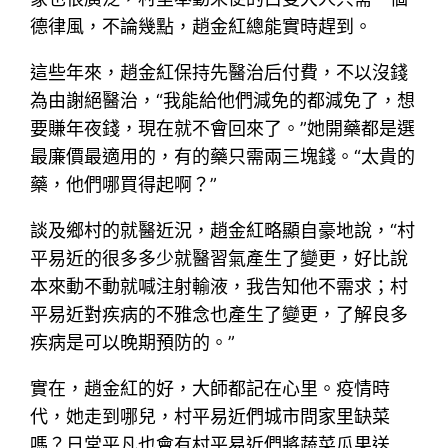
德律風，不論幾點，趙金紅總能實時趕到。
這些年來，趙金紅保持先醫治后付費，不以沒錢
為由謝絕醫治，“我能給他們減免的都減免了，想
要賺年夜錢，現在就不會回來了。”她開藥都是選
最廉價最適用的，有的藥只需兩三塊錢。“太貴的
藥，他們哪買得起啊？”
談及鄉村的就醫近況，趙金紅略顯自豪地說，“村
平易近的很多多少就醫習氣產生了變更，好比說
本來動不動就喊注射輸液，我告知他不需求；村
平易近對疾病的不雅念也產生了變更，了解良多
疾病是可以晚期預防的。”
實在，趙金紅的好，大師都記在心里。疫情時
代，她走到哪兒，村平易近們城市問家里缺菜
嗎？日常平凡也會有村平易近們將蔬菜瓜果送