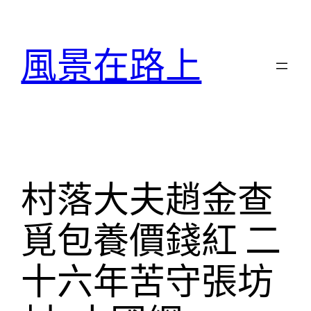
跳
至
風景在路上
主
要
內
容
村落大夫趙金查
覓包養價錢紅 二
十六年苦守張坊