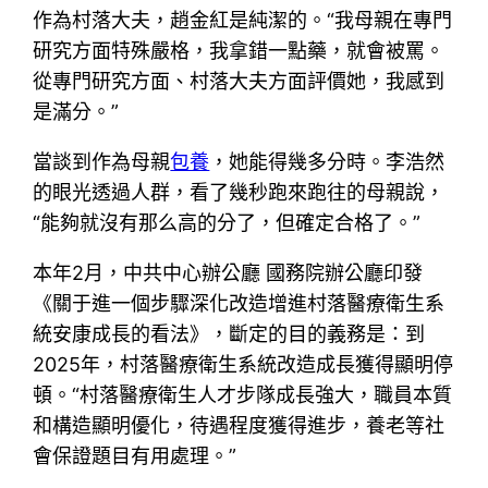
作為村落大夫，趙金紅是純潔的。“我母親在專門
研究方面特殊嚴格，我拿錯一點藥，就會被罵。
從專門研究方面、村落大夫方面評價她，我感到
是滿分。”
當談到作為母親
包養
，她能得幾多分時。李浩然
的眼光透過人群，看了幾秒跑來跑往的母親說，
“能夠就沒有那么高的分了，但確定合格了。”
本年2月，中共中心辦公廳 國務院辦公廳印發
《關于進一個步驟深化改造增進村落醫療衛生系
統安康成長的看法》，斷定的目的義務是：到
2025年，村落醫療衛生系統改造成長獲得顯明停
頓。“村落醫療衛生人才步隊成長強大，職員本質
和構造顯明優化，待遇程度獲得進步，養老等社
會保證題目有用處理。”