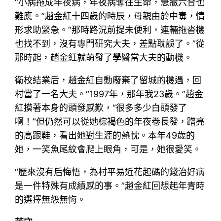
“小病拖成年夜病，年夜病奪往生命，急癥六合也
難應。”趙金紅十四歲的時辰，母親由於中毒，情
形求助緊急。“那時路況前提未便利，連輛拖沓機
也找不到，沒有專門研究大夫，差點耽誤了。”從
那時起，趙金紅就萌發了學醫當大夫的動機。
衛校結業后，趙金紅自動廢棄了留城的機遇，回
村當了一名大夫。“1997年，那年我23歲。”趙金
紅摸著本身的頭發感歎，“很多多少白頭發了
啊！”但仍然可以從她棕褐色的年夜卷長發，蹭亮
的高跟鞋，看出她對生涯的熱忱。本年49歲的
她，一笑魚尾紋會爬上眼角，可是，她很愛笑。
“歷來沒有后悔悟，為村平易近花起碼的錢治好病
是一件特殊有成績感的事。”趙金紅回想起年青時
的選擇無怨無悔。