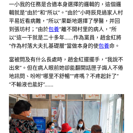
一小我的任務是合適本身選擇的邏輯的，這個邏
輯就是“由於”和“所以”。“由於”小時辰見過家人村
平易近看病難，“所以”果斷地選擇了學醫，并回
到張坊村；“由於
包養
”離不開村里的病人，“所
以”這一干就是二十多年……作為黨員，趙金紅將
“作為村落大夫扎基礎層”當做本身的使
包養
命。
當被問及有什么長處時，趙金紅擺擺手，“我說不
出來”。但在病人眼前她卻能翻開話匣子誨人不倦
地訊問、吩咐“哪里不舒暢”“疼嗎？不疼起針了”
“不輸液也能好”……