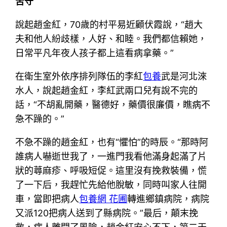
苦守
說起趙金紅，70歲的村平易近顧伏霞說，“趙大
夫和他人紛歧樣，人好、和睦。我們都信賴她，
日常平凡年夜人孩子都上這看病拿藥。”
在衛生室外依序排列隊伍的李紅
包養
武是河北淶
水人，說起趙金紅，李紅武兩口兒有說不完的
話，“不胡亂開藥，醫德好，藥價很廉價，瞧病不
急不躁的。”
不急不躁的趙金紅，也有“懼怕”的時辰。“那時阿
誰病人嚇逝世我了，一進門我看他滿身起滿了片
狀的蕁麻疹、呼吸短促。這里沒有挽救裝備，慌
了一下后，我趕忙先給他脫敏，同時叫家人往開
車，當即把病人
包養網 花圃
轉進鄉鎮病院，病院
又派120把病人送到了縣病院。”最后，顛末挽