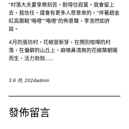
“村落大夫要享樂刻苦，耐得住寂寞。我會留上
去，我信任，還會有更多人愿意來的。”伴著趙金
紅高跟鞋“咯噔”“咯噔”的佈景聲，李浩然如許
說。
4月的張坊村，花椒冒新芽，在闊別喧嘩的村
落，在偏僻的山丘上，麻噴鼻清爽的花椒葉朝陽
而生，活力勃勃……
3 6 月, 2024
admin
發佈留言