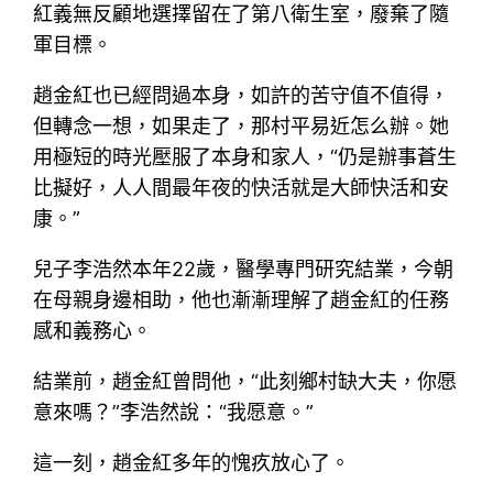
紅義無反顧地選擇留在了第八衛生室，廢棄了隨
軍目標。
趙金紅也已經問過本身，如許的苦守值不值得，
但轉念一想，如果走了，那村平易近怎么辦。她
用極短的時光壓服了本身和家人，“仍是辦事蒼生
比擬好，人人間最年夜的快活就是大師快活和安
康。”
兒子李浩然本年22歲，醫學專門研究結業，今朝
在母親身邊相助，他也漸漸理解了趙金紅的任務
感和義務心。
結業前，趙金紅曾問他，“此刻鄉村缺大夫，你愿
意來嗎？”李浩然說：“我愿意。”
這一刻，趙金紅多年的愧疚放心了。