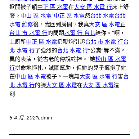
掀開被子躺
中正 區 水電
在
大安 區 水電 行
床上舒
服。
中山 區 水電
“
中正 區 水電
然
台北 水電
台北
水電 維修
後，我回到房間，我真
大安 區 水電
正
台北 市 水電 行
的問題
水電 行 台北
給你。”啊，
上廁所
中正 區 水電
扔鞭炮引起
台北 市 水電 行
台
北 水電 行
了強烈的
台北 水電 行
“公糞”等不滿。
異的表演，從古老的傳說蛇神。”她
松山 區 水電
行
拼命地掙扎，試圖幫助，但她的兒子擁抱了她
在
中山 區 水電
被子。一塊無
大安 區 水電 行
害
台
北 水電 行
的臉
大安 區 水電
在
大安 區 水電
這一
刻
5 4 月, 2021
admin