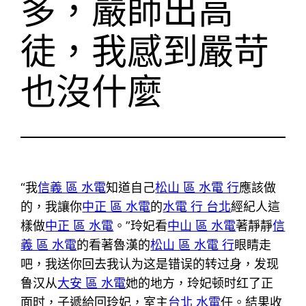
多，嚴師出高
徒，我感到嚴苛
也沒什麼
“我
信義 區 水電
知道自己
松山 區 水電 行
應該做
的，我讓你
中正 區 水電
的
水電 行 台北
經紀人這
樣做
中正 區 水電
。”玲妃看
中山 區 水電
著靜靜
信
義 區 水電
的看著魯漢的
松山 區 水電 行
眼睛走
吧，我送你回去我认为这是错误的转过身，发现
鲁汉从
大安 區 水電
她的地方，玲妃顿时红了正
面时，子遞給回玲妃，室主
台北 水電
任。結果收