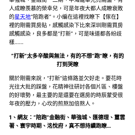
人成瞭羨慕的榮幸兒，可是年夜大都人成瞭衰敗
的
星天地
“陪跑者”。小編在這裡找瞭下【傢在】
裡的剛需買房貼，感觸感染下比來深圳剛需買房
感觸感染，良多都是“打新”，可是味道都各紛歧
樣……
“打新”
太多辛酸與無法，有的不想“跑”瞭，有的
打到哭瞭
關於剛需來說，“打新”這條路並欠好走。要花時
光往大批的踩盤，花精神往研討各個片區、樓盤
的好壞勢，最主要的是還要在選房的時辰蒙受很
年夜的壓力，心坎的煎熬加倍熬人。
1、網友：
“陪跑”
金融街、華強城、匯德理、璽雲
著、寰宇時期、洺悅府，真不想持續跑瞭…