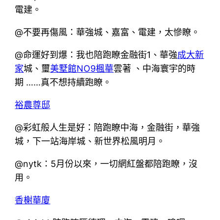
電建。
@不要再傷風：華強城、嘉富、電建，太慘瞭。
@命運好到爆：我也陪跑瞭金融街1、華強
成大新
家
城、璽
美墅館NO9楓華
雲著 、中海寰宇的時
期 ……真不想持續跑瞭。
裕農尊邸
@彩虹般人生是好：陪跑瞭中海，金融街，華強
城，下一站海岸城、新世界松風明月。
@nytk：5月份以來，一切網紅盤都陪跑瞭，沒
用。
香榭華廈