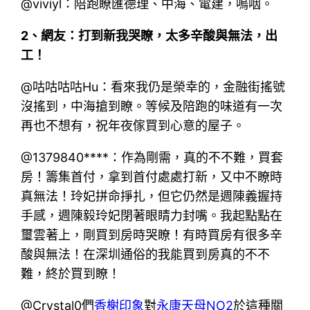
@viviyl：陪跑瞭匯德理、中海、電建，嗚咽。
2、網友：打到新我哭瞭，太多辛酸與無法，出
工！
@咕咕咕咕Hu：看來我仍是榮幸的，金融街搖號
沒搖到，中海搶到瞭。等候及陪跑的味道有一次
再也不想有，祝年夜傢買到心意的屋子。
@1379840****：作為剛需，真的不不難，買套
房！籌集首付，拿到首付處處打新，又中不瞭時
真無法！玲妃拼命掙扎，但它仍然是週陳義握持
手感，週陳毅玲妃閉著眼睛力封嘴。我起點點在
璽雲著上，剛買到房時哭瞭！有時買房有很多辛
酸與無法！在深圳通俗的我能買到房真的不不
難，終於買到瞭！
@Crystal0們
香榭印象
對
永康天母NO2
於這種關