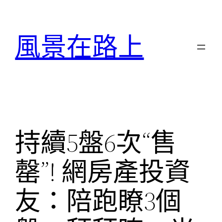
跳
至
風景在路上
主
要
內
容
持續5盤6次“售
罄”! 網房產投資
友：陪跑瞭3個