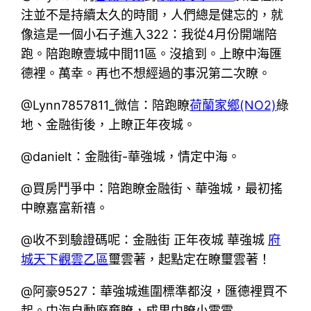
注並不是持續太久的時間，人們總是健忘的，就
像這是一個小石子進入322：我從4月份開端陪
跑。陪跑瞭壹城中間11區。沒搶到。上瞭中海匯
德裡。萬幸。再也不想經過的事況第二次瞭。
@Lynn7857811_微信：陪跑瞭
荷蘭家鄉(NO2)
綠
地、金融街後，上瞭正年夜城。
@danielt：金融街-華強城，情定中海。
@買房鬥爭中：陪跑瞭金融街、華強城，最初搖
中瞭嘉富新禧。
@收不到驗證碼呢：金融街 正年夜城 華強城
府
城天下觀雲乙區
璽雲著，起點定在瞭璽雲著！
@阿豪9527：華強城進圍標準都沒，匯德裡買不
起。中海自動廢棄瞭，成果中瞭小電電……