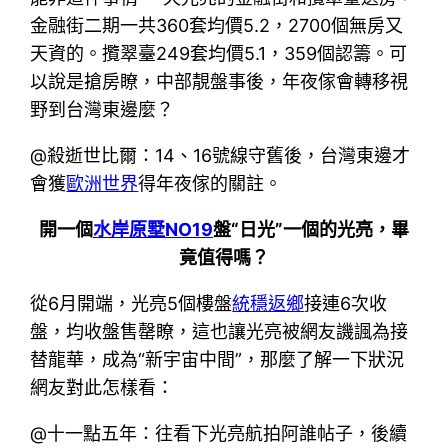
金融街二期一共360套均價5.2，2700個無房又
天資的。攬翠臺249套均價5.1，359個認籌。可
以說是搶房瞭，中部靚盤事後，年夜傢會轉移視
野到台灣東邊麼？
@殺逝世比爾：14、16號線守舊後，台灣東邊才
會獲
歐洲世界
得年夜傢的關註。
開一個
水岸原墅NO19
盤“日光”一個的光亮，畢
竟值得嗎？
從6月開端，光亮5個樓盤
統穩返鄉
接連6次收
盤，均收盤售罄瞭，這也讓光亮被網友譏諷為接
替龍華，成為“新宇宙中間”，那麼了解一下狀況
網友對此怎樣看：
@十一點五年：往看下光亮航拍阿誰帖子，後續