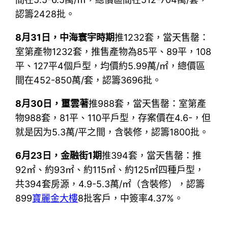
認籌2428批。
8月31日，
中海寰宇時期
推1232套，當天售罄：
室第產物1232套，推售產物為85平、89平，108
平、127平4個戶型，均價約5.99萬/㎡，總價區
間在452-850萬/套，認籌3696批。
8月30日，
璽雲著
推988套，當天售罄：室第產
物988套，81平、110平戶型，存案價在4.6-，但
就是因为5.3萬/平之間，含裝修，認籌1800批。
6月23日，
金融街
1期
推394套，當天售罄：推
92㎡、約93㎡、約115㎡、約125㎡四種戶型，
共394套房源，4.9-5.3萬/㎡（含裝修），認籌
899
寶麗金大樓
8批客戶，中簽率4.37%。