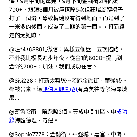
海，9月中旬的電建，9月下旬金融街2期搖號
700+，短短3個月被摩擦瞭5次但莊瑞旋轉椅子
打了一個滑，導致轉瑞沒有得到地面，而是到了
一米多的後面，成為了土匪的第一面。，打新路
走的太難瞭。
@汪*4*63891_微信：異樣五個盤，五次陪跑，
不外我比樓長進步年夜，從金1的8000+提高到
金2的700+，加油，我們成功在看。
@Sisi228：打新太難瞭～陪跑金融街、華強城～
都被舍棄，還
賜伯大觀園(A)
有勇氣往等候海岸城
麼…
@藍色陰雨：陪跑瞭3個。壹成中間11區、中
成功
錄
海匯德理、電建。
@Sophie7778：金融街，華強城，嘉富，中海，