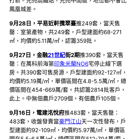
打新。光亮高鐵站，光亮中間區，地位都不會比
鳳凰城差。
9月28日，
平易近軒攬翠臺
推249套，當天售
罄：室第產物，共249套，戶型建面約68-271
㎡，均價約5.11萬/㎡，認籌359批。
9月27日，
金融
21世紀
街2期
推390套，當天售
罄：在萬科前海第
印象米蘭NO6
宅停止線下選
房。共390套可售房源，戶型建面約92-127㎡，
均價約5.19萬/㎡，單價區間在4.8-5.5萬/㎡，總
價區間在454-669萬/套。共認籌2814批客戶，
此上。中無佃農戶2709個，有佃農戶105個。
9月16日，
電建洺悅府
推483套，當天售罄：
483套，收盤發賣當
豪門江山
天一次性發布，戶
型建面約92-109㎡，均價約5.97萬/㎡，單價區
間在5.5-6.5萬/㎡，總價區間在512-704萬/套，