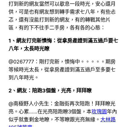
打到新的網友當然可以歇息一段時光，安心還月
供，可是也有網友想到轉手需求七八年，有些忐
忑，還有沒能打到新的網友，有的轉戰其他片
區，有的下不往手二手房，各有各的心態：
1、網友打完新懊悔：從拿房產證到滿五過戶要七
八年，太長時光瞭
@0267777：剛打完新，懊悔中。。。。。期房
等候時光太長，從拿房產證到滿五過戶至多要七
到八年時光。
2、網友：陪跑3個盤，光亮，拜拜瞭
@南極野人小先生：金融街再次陪跑！拜拜瞭光
亮。心累……在光亮陪跑瞭3個盤，本
玫瑰園
年內
似乎就隻剩金地瞭，不等瞭跟光亮無緣。
大林路