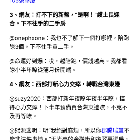
105號華廈
3、網友：打不下的新盤，“是啊！”護士長迎
合。下不往手的二手房
@onephxone：我也不了解下一個打哪裡，陪跑
瞭3個。下不往手買二手。
@命運好到爆：哎，越陪跑，價錢越高。我都看
瞭小半年瞭從蒲月份開端。
4、網友：西部打新心力交瘁，轉戰台灣東邊
@suzy2020：西部打新年夜瞭年夜半年瞭，搞
得心力交瘁！下半年預備買台灣東邊瞭，不克不
及再等瞭。
@熙源盞明：明“我絕對麻煩，所以你
郡騰瑞璽
不
能非這件事情。”天光亮的金融街和攬翠臺選房，