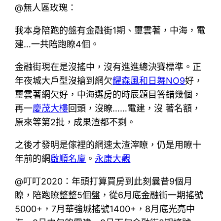
@無人區玫瑰：
我本身陪跑的盤有金融街1期、璽雲著，中海，電
建…一共陪跑瞭4個。
金融街現在是沒搖中，沒有進進總決賽標準。正
年夜城大戶型沒搶到網欠
耀森風和日舞NO9
好，
璽雲著網欠好，中海選房的時辰題目答錯幾個，
再一
慶茂大樓
回頭，沒瞭……電建，沒 著名額，
原來等第2批，成果渣都不剩。
之後才發明是傢裡的網速太渣滓瞭，仍是用瞭十
年前的網
啟順名廈
。
永康大觀
@叮叮2020：年頭打算買房到此刻曩昔9個月
瞭，陪跑瞭整整5個盤，從6月底金融街一期搖號
5000+，7月華強城搖號1400+，8月底光亮中