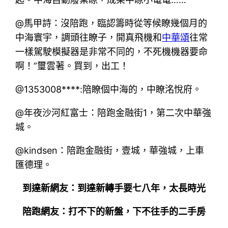
@馬甲詩：沒陪跑，臨認籌時從等候瞭幾個月的
中海寰宇，調頭往瞭子，開真飛機和
中華頌
往常
一樣駕駛模擬器是非常不同的，不死機機器要命
啊！”璽雲著。買到，出工！
@1353008****:陪瞭個中海的，中瞭洺悅府。
@年夜沙河紅富士：陪跑金融街1，第二次中華強
城。
@kindsen：陪跑金融街，壹城，華強城，上車
匯德理。
到達新網友：到達新轉手要七八年，太長時光
陪跑網友：打不下的新盤，下不往手的二手房