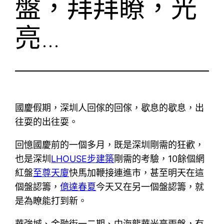
盤，拜拜瞭，光
亮…
國慶假期，深圳人回傢的回傢，歇息的歇息，出
往耍的出往耍。
回憶國慶前的一個多月，既是深圳剛需的狂歡，
也是深圳
LHOUSE步建築
剛需的考驗，10餘個網
紅盤
至尊天廈
快馬加鞭接連進市，甚至明天在這
個盤認籌，
億達春夏
今天又在另一個盤認籌，就
是為瞭能打到新。
華強城、金融街一二期、中海龍華光亮兩盤，有