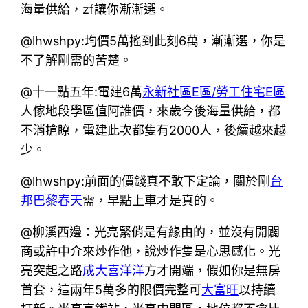
海量供給，zf讓你漸漸選。
@lhwshpy:均價5萬搖到此刻6萬，漸漸選，你是
不了解剛需的苦楚。
@十一點五年:電建6萬
永新社區E區/勞工住宅E區
人傢地段學區值阿誰價，來歲今後海量供給，都
不消搶瞭，電建此次都隻有2000人，後續越來越
少。
@lhwshpy:前面的價錢真不敢下定論，關於剛
台
邦巴黎春天
需，早點上車才是真的。
@柳溪西邊：光亮緊俏是有緣由的，並沒有開闢
商或許中介來炒作他，說炒作隻是心思感化。光
亮突起之路
成大喜洋洋
方才開端，假如你是無房
首套，這兩年5萬多的限價完整可
大富旺
以持續