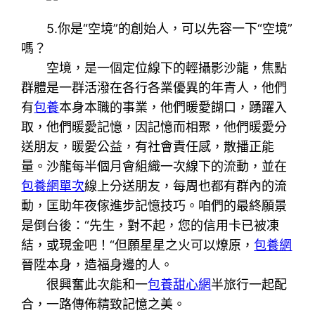
5.你是“空境”的創始人，可以先容一下“空境”
嗎？
空境，是一個定位線下的輕攝影沙龍，焦點
群體是一群活潑在各行各業優異的年青人，他們
有
包養
本身本職的事業，他們暖愛餬口，踴躍入
取，他們暖愛記憶，因記憶而相聚，他們暖愛分
送朋友，暖愛公益，有社會責任感，散播正能
量。沙龍每半個月會組織一次線下的流動，並在
包養網單次
線上分送朋友，每周也都有群內的流
動，匡助年夜傢進步記憶技巧。咱們的最終願景
是倒台後：“先生，對不起，您的信用卡已被凍
結，或現金吧！“但願星星之火可以燎原，
包養網
晉陞本身，造福身邊的人。
很興奮此次能和一
包養甜心網
半旅行一起配
合，一路傳佈精致記憶之美。