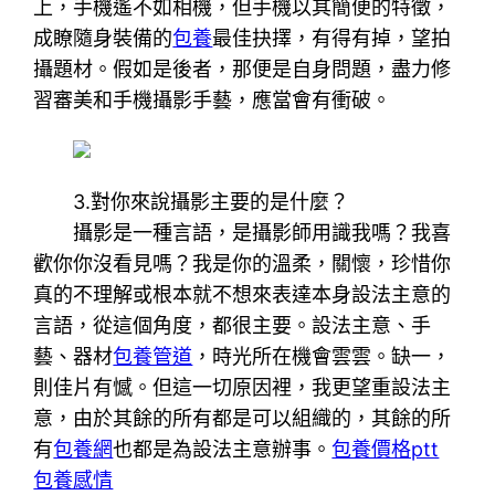
上，手機遙不如相機，但手機以其簡便的特徵，
成瞭隨身裝備的
包養
最佳抉擇，有得有掉，望拍
攝題材。假如是後者，那便是自身問題，盡力修
習審美和手機攝影手藝，應當會有衝破。
3.對你來說攝影主要的是什麼？
攝影是一種言語，是攝影師用識我嗎？我喜
歡你你沒看見嗎？我是你的溫柔，關懷，珍惜你
真的不理解或根本就不想來表達本身設法主意的
言語，從這個角度，都很主要。設法主意、手
藝、器材
包養管道
，時光所在機會雲雲。缺一，
則佳片有憾。但這一切原因裡，我更望重設法主
意，由於其餘的所有都是可以組織的，其餘的所
有
包養網
也都是為設法主意辦事。
包養價格ptt
包養感情