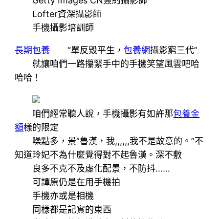
Getty Images CN簽約攝影師
Lofter資深攝影師
手機攝影培訓師
長期包養
“單反毀平生，
包養網
攝影窮三代”
就讓咱們一路攥緊手中的手機笑望風雲吧哈
哈哈！
咱們經常聽人說，手機攝影有如許那
包養金
額
樣的限定
噪點多，景“魯漢，我,,,,,,我不是故意的。”不
知道玲妃不為什麼覺得對不起魯漢。深不敷
良多不克不及虛化配景，不防抖……
可譚原仍是在用手機拍
手機亦或是相機
同樣都是記實的東西