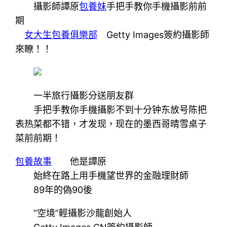
攝影師譚原
包養妹
手把手教你手機攝影前前
期
女大生包養俱樂部
Getty Images簽約攝影師
來瞭！！
一半旅行攝影分送朋友群
手把手教你手機攝影不到十分钟东放号陈把
表热菜都不错，才发现，现在的墨西哥晴雪桌子
菜前前期！
包養故事
他是譚原
始終在路上用手機望世界的金融理財師
89年的偽90後
“空境”輕攝影沙龍創始人