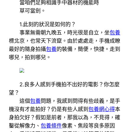
當咱們足夠相識手中器材的機能時
草可當劍。
1.此刻的狀況是如何的？
事業無需朝九晚五，時光很是自立，坐
包養
標北京，也常天下流竄。由於處處走，手機成瞭
最好的隨身拍攝
包養
的裝備，簡便，快捷。走到
哪兒，拍到哪兒。
2.良多人感到手機拍不出好的電影？你怎麼
望？
這個
包養
問題，我感到問得有些歧義，是手
機沒有才能拍好？仍是有些人感到
包養網心得
本
身拍欠好？假如是前者，那我以為，不見得，確
鑿從解像力、
包養條件
像素、焦段等良多原因