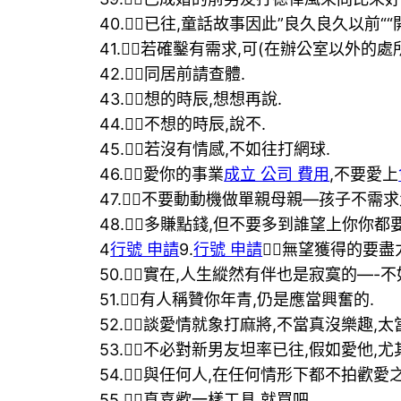
40.已往,童話故事因此”良久良久以前““
41.若確鑿有需求,可(在辦公室以外的處
42.同居前請查體.
43.想的時辰,想想再說.
44.不想的時辰,說不.
45.若沒有情感,不如往打網球.
46.愛你的事業
成立 公司 費用
,不要愛上
47.不要動動機做單親母親—孩子不需求
48.多賺點錢,但不要多到誰望上你你都要
4
行號 申請
9.
行號 申請
無望獲得的要盡
50.實在,人生縱然有伴也是寂寞的—-不
51.有人稱贊你年青,仍是應當興奮的.
52.談愛情就象打麻將,不當真沒樂趣,太
53.不必對新男友坦率已往,假如愛他,尤
54.與任何人,在任何情形下都不拍歡愛之
55.真喜歡一樣工具,就買吧.