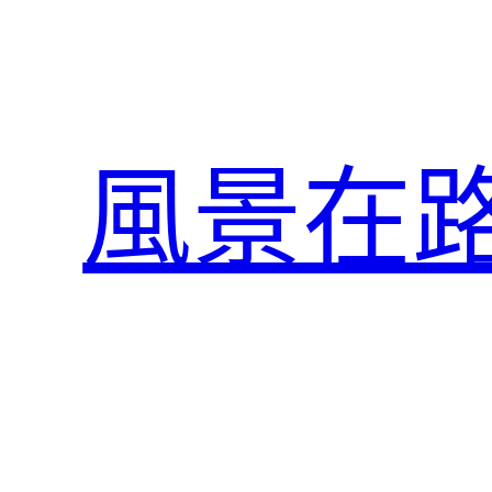
跳
至
主
要
內
風景在
容