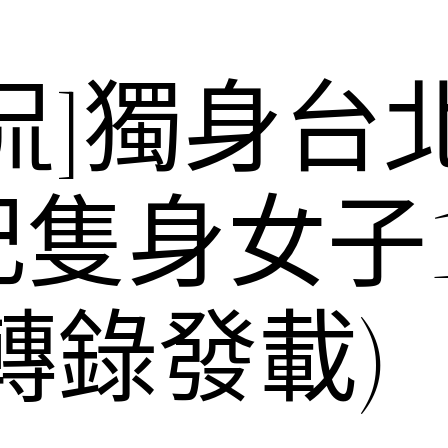
侃]獨身台
隻身女子1
轉錄發載)