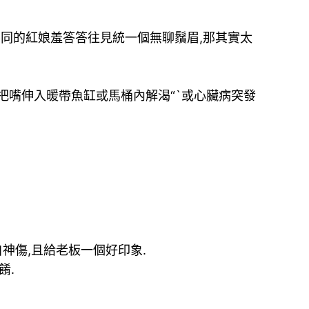
不同的紅娘羞答答往見統一個無聊鬚眉,那其實太
把嘴伸入暖帶魚缸或馬桶內解渴“`或心臟病突發
神傷,且給老板一個好印象.
餚.