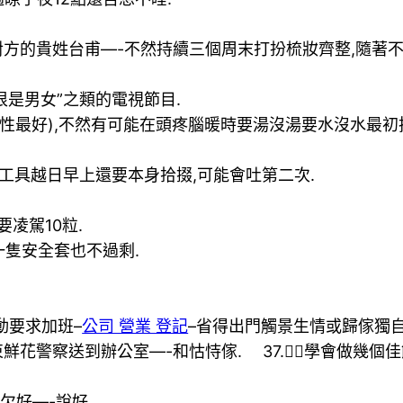
對方的貴姓台甫—-不然持續三個周末打扮梳妝齊整,隨著
很是男女”之類的電視節目.
異性最好),不然有可能在頭疼腦暖時要湯沒湯要水沒水最初
工具越日早上還要本身拾掇,可能會吐第二次.
凌駕10粒.
一隻安全套也不過剩.
動要求加班–
公司 營業 登記
–省得出門觸景生情或歸傢獨自
束鮮花警察送到辦公室—-和怙恃傢. 37.學會做幾個佳
欠好—-說好.