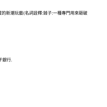
置的新潮玩藝(名詞詮釋:錘子:一種專門用來砸破
銀行.