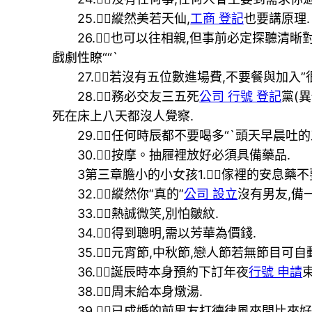
25.縱然美若天仙,
工商 登記
也要講原理.
26.也可以往相親,但事前必定探聽清晰
戲劇性瞭““`
27.若沒有五位數進場費,不要餐與加入”
28.務必交友三五死
公司 行號 登記
黨(
死在床上八天都沒人覺察.
29.任何時辰都不要喝多“`頭天早晨吐的
30.按摩。抽屜裡放好必須具備藥品.
3第三章膽小的小女孩1.傢裡的安息藥不要
32.縱然你”真的”
公司 設立
沒有男友,備
33.熱誠微笑,別怕皺紋.
34.得到聰明,需以芳華為價錢.
35.元宵節,中秋節,戀人節若無節目可自
36.誕辰時本身預約下訂年夜
行號 申請
38.周末給本身燉湯.
39.已成婚的前男友打德律風來問比來好