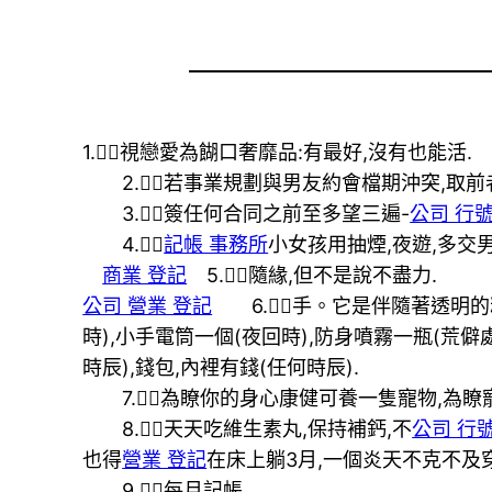
1.視戀愛為餬口奢靡品:有最好,沒有也能活.
2.若事業規劃與男友約會檔期沖突,取前者
3.簽任何合同之前至多望三遍-
公司 行號
4.
記帳 事務所
小女孩用抽煙,夜遊,多交
商業 登記
5.隨緣,但不是說不盡力.
公司 營業 登記
6.手。它是伴隨著透明的
時),小手電筒一個(夜回時),防身噴霧一瓶(荒
時辰),錢包,內裡有錢(任何時辰).
7.為瞭你的身心康健可養一隻寵物,為瞭
8.天天吃維生素丸,保持補鈣,不
公司 行
也得
營業 登記
在床上躺3月,一個炎天不克不及
9.每月記帳.