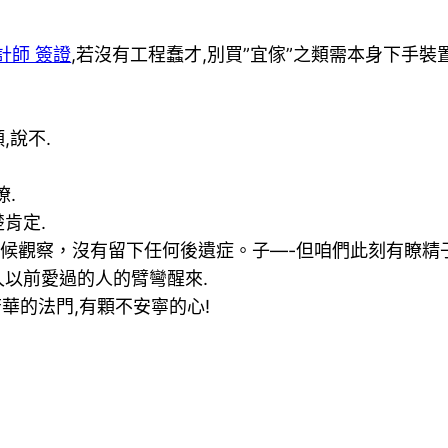
計師 簽證
,若沒有工程蠢才,別買”宜傢”之類需本身下手裝
,說不.
瞭.
肯定.
候觀察，沒有留下任何後遺症。子—-但咱們此刻有瞭精子
久以前愛過的人的臂彎醒來.
芳華的法門,有顆不安寧的心!