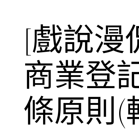
[戲說漫
商業登記
條原則(