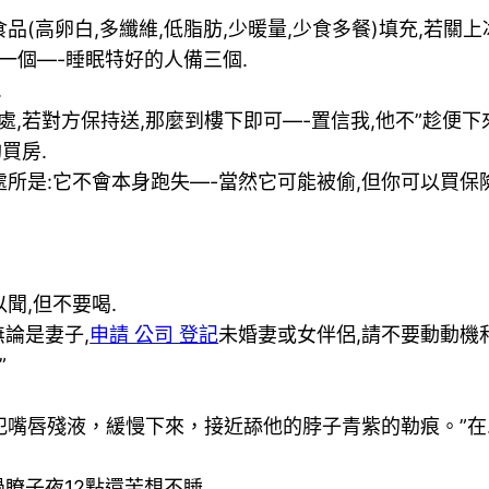
品(高卵白,多纖維,低脂肪,少暖量,少食多餐)填充,若關
一個—-睡眠特好的人備三個.
.
,若對方保持送,那麼到樓下即可—-置信我,他不”趁便下
買房.
的處所是:它不會本身跑失—-當然它可能被偷,但你可以買保
以聞,但不要喝.
論是妻子,
申請 公司 登記
未婚妻或女伴侶,請不要動動機和
”
犯嘴唇殘液，緩慢下來，接近舔他的脖子青紫的勒痕。”在……”W
瞭子夜12點還苦想不睡.