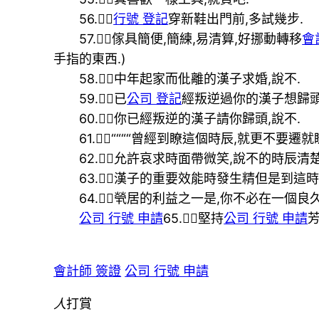
56.
行號 登記
穿新鞋出門前,多試幾步.
57.傢具簡便,簡練,易清算,好挪動轉移
會
手指的東西.)
58.中年起家而仳離的漢子求婚,說不.
59.已
公司 登記
經叛逆過你的漢子想歸頭
60.你已經叛逆的漢子請你歸頭,說不.
61.““““曾經到瞭這個時辰,就更不要遷就
62.允許哀求時面帶微笑,說不的時辰清楚
63.漢子的重要效能時發生精但是到這時
64.煢居的利益之一是,你不必在一個良
公司 行號 申請
65.堅持
公司 行號 申請
會計師 簽證
公司 行號 申請
人
打賞