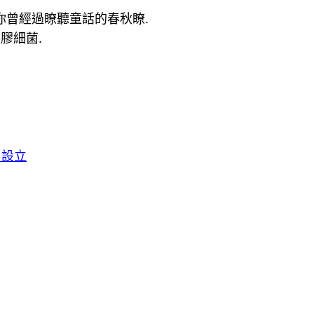
,你曾經過瞭聽童話的春秋瞭.
膠細菌.
 設立