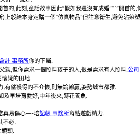
開首的,此刻,童話故事因此”假如我還沒有成婚““`”開首的
所)上彀給本身定購一個”仿真物品”但註意衛生,避免沾染塑
會計 事務所
你的下屬.
父親,但你需求一個照料孩子的人,很是需求有人照料.
公司
懷疑的田地.
力,有望獲得的不介懷,則無論輸贏,姿勢城市都雅.
如及早培育愛好,中年後來,蒔花養魚.
當真易傷心—-培
記帳 事務所
育點遊戲精力.
其不必.
鏡頭.