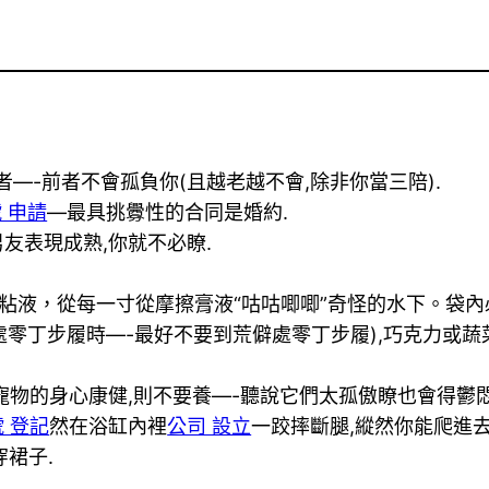
—-前者不會孤負你(且越老越不會,除非你當三陪).
 申請
—最具挑釁性的合同是婚約.
男友表現成熟,你就不必瞭.
粘液，從每一寸從摩擦膏液“咕咕唧唧”奇怪的水下。袋內
僻處零丁步履時—-最好不要到荒僻處零丁步履),巧克力或蔬
寵物的身心康健,則不要養—-聽說它們太孤傲瞭也會得鬱悶
號 登記
然在浴缸內裡
公司 設立
一跤摔斷腿,縱然你能爬進
穿裙子.