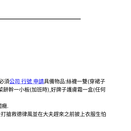
必須
公司 行號 申請
具備物品:絲襪一雙(穿裙子
菜餅幹一小板(加班時),好牌子護膚霜一盒(任何
癥.
去打搶救德律風並在大夫趕來之前披上衣服生怕