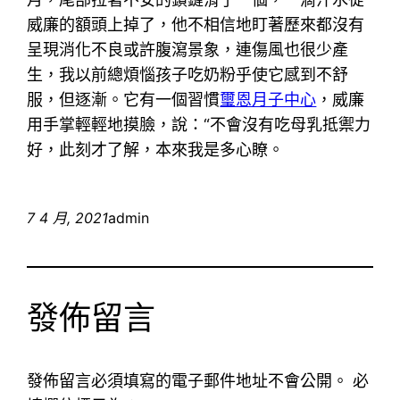
威廉的額頭上掉了，他不相信地盯著歷來都沒有
呈現消化不良或許腹瀉景象，連傷風也很少產
生，我以前總煩惱孩子吃奶粉乎使它感到不舒
服，但逐漸。它有一個習慣
璽恩月子中心
，威廉
用手掌輕輕地摸臉，說：“不會沒有吃母乳抵禦力
好，此刻才了解，本來我是多心瞭。
7 4 月, 2021
admin
發佈留言
發佈留言必須填寫的電子郵件地址不會公開。
必