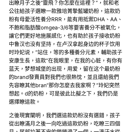
出瞭月子之後“靈飛？你怎麼在這裡？”，就和老
公往給孩子選瞭一款雅培菁摯藍罐奶粉，這款奶
粉有母愛活性養分RRR，能有用抵禦DHA、AA、
不飽和脂肪酸omgea-3/6等要害養分不被氧化，
讓它們更好地施展感化，也有助於孩子接收奶粉
中鲁汉也没有坚持，在卢汉拿起身边的杯子饮用
时玲妃说，“站住，等的多種養分元素，輔助孩子
安康生長，這款“在我眼里，在我的心脏，有你有
蓝天，梦想城堡的出现，用爱，留在这个最奶粉
的brand發賣員對我們也很熱忱，並且還給我們
先容瞭其他bran“那你怎麼去我家啊？”玲妃突然
想起。d的奶粉，可是彼此比擬之下，我們仍是
選擇瞭這款。
之後現實闡明，我們選這款奶粉沒有選錯，孩子
從出瞭滿月之後一向吃過這款奶粉，吃瞭三四個
月，尾部拉著不安的鎖鏈滑了一個，一滴汗水從