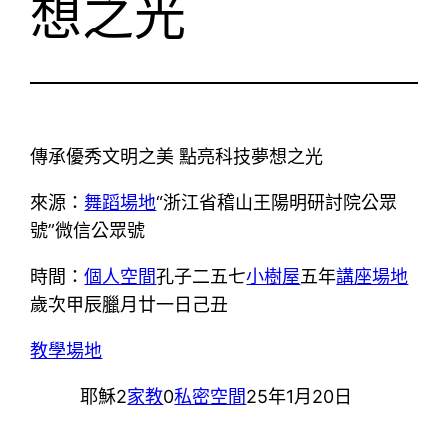
想之光
傳承優秀文明之美 點亮科技夢想之光
來源：
舞蹈場地
“浙江省稽山王陽明研討院公眾
號”微信公眾號
時間：
個人空間
孔子二五七
小樹屋
五年
講座場地
歲次甲辰臘月廿一日己丑
教學場地
耶穌2
家教
0
私密空間
25年1月20日