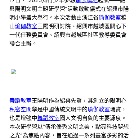
17日，“2025知行少年夢想
瑜伽場地
起航——紹
興陽明文明主題研學營”活動啟動儀式在紹興市陽
明小學盛大舉行。本次活動由浙江省
瑜伽教室
稽
山
瑜伽教室
王陽明研討院、紹興市越城區關心下
一代任務委員會、紹興市越城區社區教導委員會
聯合主辦。
舞蹈教室
王陽明作為紹興先賢，其創立的陽明心
私密空間
學是中國傳統文明中的
瑜伽教室
瑰寶，
也是增強中
舞蹈教室
國人文明自負的主要源泉。
本次研學營以“傳承優秀文明之美，點亮科技夢想
之光”為焦點內容，旨在通過一系列豐富多彩的活