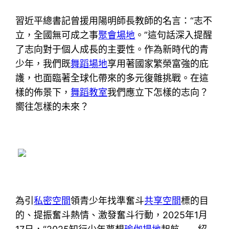
習近平總書記曾援用陽明師長教師的名言：“志不
立，全國無可成之事
聚會場地
。”這句話深入提醒
了志向對于個人成長的主要性。作為新時代的青
少年，我們既
舞蹈場地
享用著國家繁榮富強的庇
護，也面臨著全球化帶來的多元復雜挑戰。在這
樣的佈景下，
舞蹈教室
我們應立下怎樣的志向？
嚮往怎樣的未來？
為引
私密空間
領青少年找準奮斗
共享空間
標的目
的、提振奮斗熱情、激發奮斗行動，2025年1月