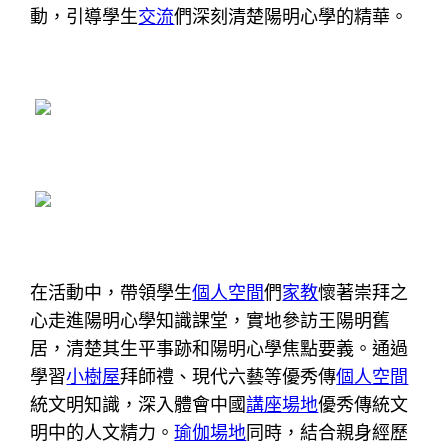
動，引導學生
交流
們深刻清楚陽明心學的精華。
在活動中，帶領學生
個人空間
們
家教
懷著崇拜之
心走進陽明心學知識課堂，實地參訪王陽明舊
居，清楚其生平事跡和陽明心學焦點要義。通過
學習
小樹屋
拜師禮、現代六藝等優秀傳
個人空間
統文明知識，深入體會中國
講座場地
優秀傳統文
明中的人文精力。
瑜伽場地
同時，結合親身經歷