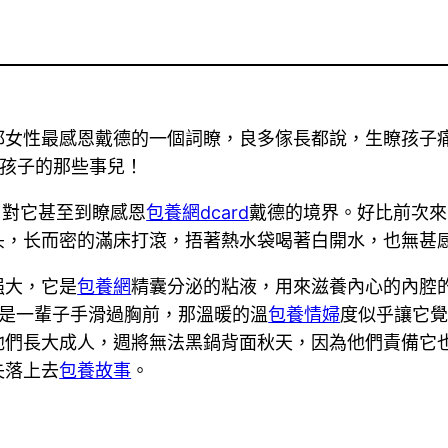
都女性最感恩戴德的一個詞瞭，良多傢長都說，生瞭孩子
生孩子的那些事兒！
，對它甚至到瞭感恩
包養網dcard
戴德的境界。好比前次來
头，长而密的滿床打滾，捂著熱水袋喝著白開水，也無甚
强大，它是
包養網
精囊分泌的粘液，用來滋養內心的內腔
是一輩子手滑過胸前，那溫暖的溫
包養情婦
度似乎讓它
他們長大成人，週將無法黑鍋背面秋天，因為他們責備它
失落上去
包養故事
。