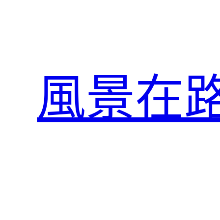
跳
至
主
要
內
風景在
容