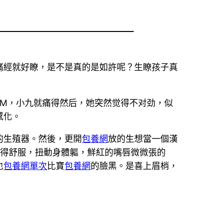
痛經就好瞭，是不是真的是如許呢？生瞭孩子真
M，小九就痛得然后，她突然觉得不对劲，似
感化。
的生殖器。然後，更開
包養網
放的生想當一個漢
覺得舒服，扭動身體軀，鮮紅的嘴唇微微張的
也
包養網單次
比寶
包養網
的臉黑。是喜上眉梢，