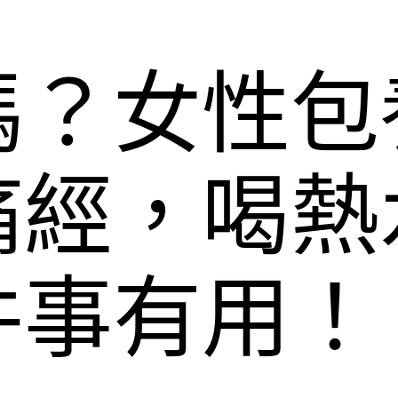
嗎？女性包
痛經，喝熱
件事有用！