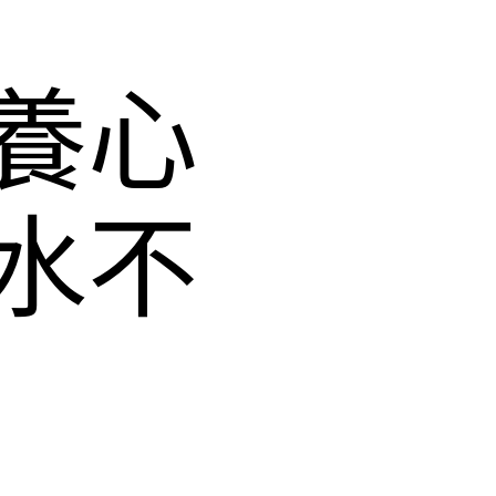
養心
水不