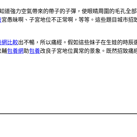
知道強力空氣帶來的帶子的子彈，使眼睛周圍的毛孔全部
養
宮愚昧啊、子宮地位不正常啊，等等。這些題目城市招
養網比較
出不暢，所以痛經。假如這些妹子在生娃的時辰
以輔
包養網
助
包養
改良子宮地位異常的景象。既然招致痛