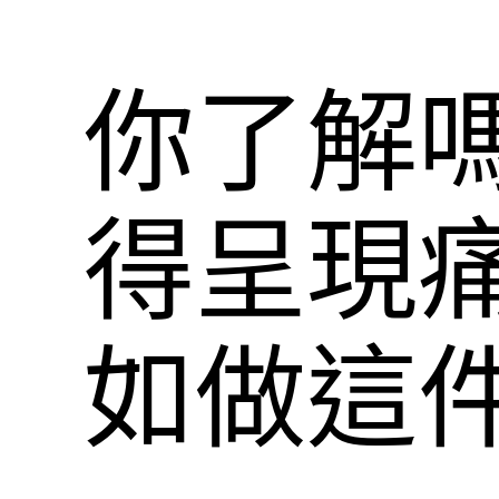
你了解
得呈現
如做這