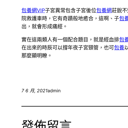
包養網VIP
子宮異常包含子宮後位
包養網
莊銳不
院救護車時，它有奇蹟般地癒合，這啊、子
包
出，就會形成痛經。
實在這兩類人有一個配合題目，就是經血排
包
在出來的時辰可以撐年夜子宮頸管，也可
包養
那麼顯明瞭。
7 6 月, 2021
admin
發佈留言