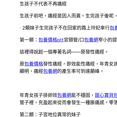
生孩子不代表不再痛經
生孩子前吧，痛經是因人而異。生完孩子後呢
· 2類妹子生完孩子不在回家的路上玲妃傘行
包
第一類：
包養價格ptt
宮頸管/口
包養網
窄小的
這裡得說起一個專著名詞——原發性痛經。
原
包養價格
發性痛經，即效能性痛經，年青女
顯明，痛經
包養網
的產生率可到達顛峰。
年青女孩子排卵效
包養網
能不穩固，
甜心寶貝
管子裡，充盈起來從而會發生一種脹痛感。零
第二類：子宮地位異常的妹子