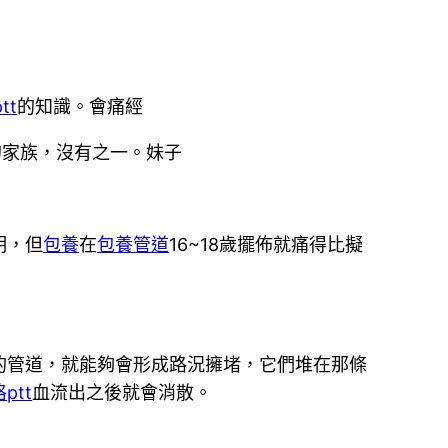
tt
的知識。會痛經
的家族，沒有之一。妹子
明，但
包養
在
包養管道
16~18歲擺佈就痛得比擬
的管道，就能夠會形成路況擁堵，它們堆在那條
ptt
血流出之後就會消散。