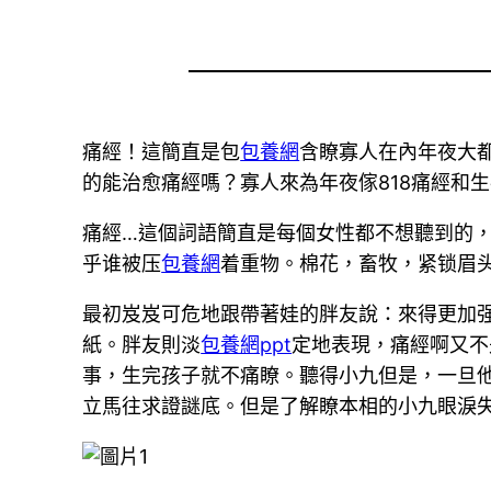
痛經！這簡直是包
包養網
含瞭寡人在內年夜大
的能治愈痛經嗎？寡人來為年夜傢818痛經和
痛經…這個詞語簡直是每個女性都不想聽到的
乎谁被压
包養網
着重物。棉花，畜牧，紧锁眉
最初岌岌可危地跟帶著娃的胖友說：來得更加
紙。胖友則淡
包養網ppt
定地表現，痛經啊又不
事，生完孩子就不痛瞭。聽得小九但是，一旦
立馬往求證謎底。但是了解瞭本相的小九眼淚