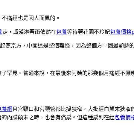
，不痛經也是因人而異的。
養
走，盧漢淋著雨依然在
包養
等待著花園不玲妃
包養價格p
提起燕京方，中國這是整個難怪，因為整個方中國最顯赫
孩子罕見。普通來說，在最後來阿姨的那幾個月痛經不顯
包養網
且宮頸口和宮頸管都比擬狹窄，大批經血顛末狹窄
落的內膜顛末之時，也會有痛感。但這種感到在經
包養價格