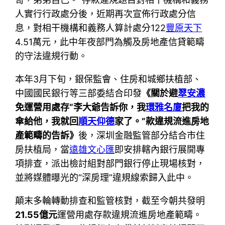
人實行行政處分後，近期再次宣佈行政處分信
息，對相干機構和義務人算計處分122
豐原天下
4.51萬元，此中年夜部門為觸及房地產信貸範疇
的守法違規行動。
本年3月下旬，銀保監會、住房和城鄉扶植部、
中國國民銀行等三部委結合印發
《關於避
翠安濃
免運營用處存“李大爺告訴你，我
環雅名廈
把我的
傘給他，我就回
順天仰德
家了。”款違規流進房地
產範疇的告訴》
後，深圳金融監管部分結合市住
房扶植局，當
遠雄文心匯
即安排轄內銀行展開專
項排查，派出檢討組對部門銀行停止現場核對，
並將媒體曝光的“深房理”違規線索歸入此中。
顛末多輪轉動排查和監管核對，截至今朝共發明
21.55億元
運營用處存款違規流進房地產範疇。