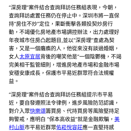
“深房理”案件結合查詢拜訪任務組表現，今朝，
查詢拜訪處置任務仍在停止中。深圳市將一直保
持“房住不炒”定位，果斷衝擊各類投契炒房行
動，不竭優化房地產市場調控辦法，出力處理好
年夜城市住房凸起題目,並以“深房理”查處為契
害，又是一個癱瘓的人，他從來沒有談過婚姻，
女人
太原宜居
背後的嘲笑他是“一個陰鬱機，不竭
完美相干監管細則，增進房地產市場和金融市場
安穩安康成長，保護市平易近群眾符合法規權
益。
“深房理”案件結合查詢拜訪任務組提示市平易
近，要自發遵照法令律例，進步風險防范認識，
對介入眾
快樂頌
籌買房、代持買房等風險堅持足
夠警戒，應明白 “保本高收益”就是金融欺騙，
美
村山脈
市平易近群眾
佑崧悅容莊
應一直堅持感