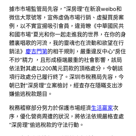
據市市場監管局先容，“深房理”在新浪weibo和
微信大眾號等，宣佈虛偽市場行銷、虛擬買房案
例，以不實宣揚吸引會員，違背瞭《中華國民共
和國市場“夏光和你一起走進我的世界，在你的身
體裏唱歌的河流，我的靈魂也在流動和欲望在行
銷法》
慶吉門第
的相干規則，嚴重違反中心“房住
不炒”精力 ，且形成極端嚴重的社會影響，該局
依法對其處以200萬元罰款的頂格處分，今朝該
項行政處分已履行終了。深圳市稅務局先容，今
朝已對“深房理”立案檢討，經查存在隱瞞支出涉
嫌偷逃稅款題目。
稅務稽察部分努力於保護市場經濟
生活贏家
次
序，優化營商周遭的狀況，將依法依規嚴格查處
“深房理”偷逃稅款的守法行動。