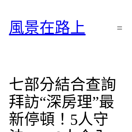
跳
至
主
風景在路上
要
內
容
七部分結合查詢
拜訪“深房理”最
新停頓！5人守