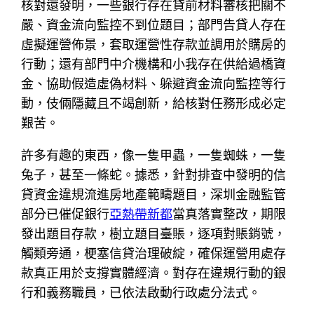
核對還發明，一些銀行存在貸前材料審核把關不
嚴、資金流向監控不到位題目；部門告貸人存在
虛擬運營佈景，套取運營性存款並調用於購房的
行動；還有部門中介機構和小我存在供給過橋資
金、協助假造虛偽材料、躲避資金流向監控等行
動，伎倆隱藏且不竭創新，給核對任務形成必定
艱苦。
許多有趣的東西，像一隻甲蟲，一隻蜘蛛，一隻
兔子，甚至一條蛇。據悉，針對排查中發明的信
貸資金違規流進房地產範疇題目，深圳金融監管
部分已催促銀行
亞熱帶新都
當真落實整改，期限
發出題目存款，樹立題目臺賬，逐項對賬銷號，
觸類旁通，梗塞信貸治理破綻，確保運營用處存
款真正用於支撐實體經濟。對存在違規行動的銀
行和義務職員，已依法啟動行政處分法式。