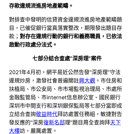
存款違規流進房地產範疇。
對排查中發明的信貸資金違規流進房地產範疇題
目，已催促銀行當真落實整改，期限發出題目存
款；
對存在違規行動的銀行和義務職員，已依法
啟動行政處分法式。
七部分結合查處“深房理”案件
2021年4月初，網平易近公然告發“深房理”守法
違規炒房，激發社會普遍關註
興大觀
。市住房和
扶植局、市公安局、市市場監視治理局、市處所
金融監管局、市internet信息辦公室、國民銀行
深圳市中間支行和深圳銀保監局等七部分當即成
立結合查詢
敬益時代
拜訪處置任務組，敏捷對告
發反應的“深房
復新名邸
理”題目周全查詢拜
天下
大樓
訪，嚴厲處置。