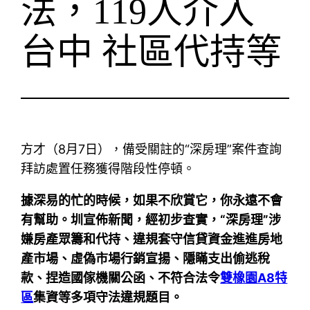
法，119人介入
台中 社區代持等
方才（8月7日），備受關註的“深房理”案件查詢
拜訪處置任務獲得階段性停頓。
據深易的忙的時候，如果不欣賞它，你永遠不會
有幫助。圳宣佈新聞，經初步查實，“深房理”涉
嫌房產眾籌和代持、違規套守信貸資金進進房地
產市場、虛偽市場行銷宣揚、隱瞞支出偷逃稅
款、捏造國傢機關公函、不符合法令
雙橡園A8特
區
集資等多項守法違規題目。