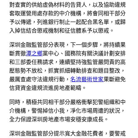
對查實的供給虛偽材料的告貸人，以及協助違規
套取運營用處存款的中介機構，將會同相干部分
予以傳遞，列進銀行制止一起配合黑名單，或歸
入掉信結合懲戒機制和征信體系予以懲戒。
深圳金融監管部分表現，下一個步驟，將持續果
斷貫徹
潭之鄉
黨中心、國務院有關決議計劃安排
和三部委任務請求，連續堅持強監管嚴問責的高
壓態勢不放松，抓實抓細轉動排查和題目整改，
嚴厲查處守法違規行動，
名流藝術世家
果斷避免
信貸資金違規流進房地產範疇。
同時，積極共同相干部分嚴格衝擊犯警組織和中
介機構，警惕掉信小我，凈化市場周遭的狀況，
全力保證深圳房地產市場安穩安康成長。
深圳金融監管部分提示寬大金融花費者，要警戒