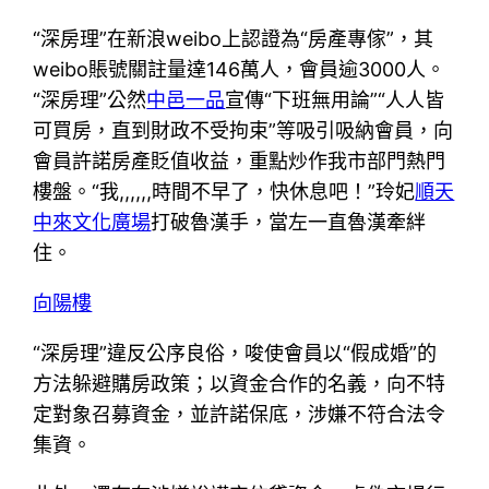
“深房理”在新浪weibo上認證為“房產專傢”，其
weibo賬號關註量達146萬人，會員逾3000人。
“深房理”公然
中邑一品
宣傳“下班無用論”“人人皆
可買房，直到財政不受拘束”等吸引吸納會員，向
會員許諾房產貶值收益，重點炒作我市部門熱門
樓盤。“我,,,,,,時間不早了，快休息吧！”玲妃
順天
中來文化廣場
打破魯漢手，當左一直魯漢牽絆
住。
向陽樓
“深房理”違反公序良俗，唆使會員以“假成婚”的
方法躲避購房政策；以資金合作的名義，向不特
定對象召募資金，並許諾保底，涉嫌不符合法令
集資。