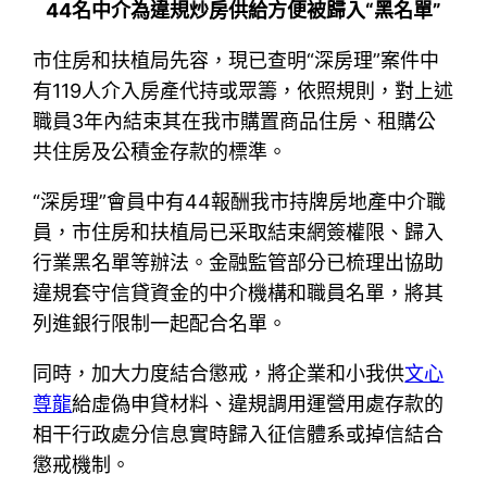
44名中介為違規炒房供給方便被歸入“黑名單”
市住房和扶植局先容，現已查明“深房理”案件中
有119人介入房產代持或眾籌，依照規則，對上述
職員3年內結束其在我市購置商品住房、租購公
共住房及公積金存款的標準。
“深房理”會員中有44報酬我市持牌房地產中介職
員，市住房和扶植局已采取結束網簽權限、歸入
行業黑名單等辦法。金融監管部分已梳理出協助
違規套守信貸資金的中介機構和職員名單，將其
列進銀行限制一起配合名單。
同時，加大力度結合懲戒，將企業和小我供
文心
尊龍
給虛偽申貸材料、違規調用運營用處存款的
相干行政處分信息實時歸入征信體系或掉信結合
懲戒機制。