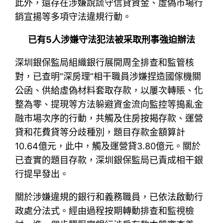
此外，還存在涉嫌說謊守信貸資金、虛偽市場行
銷宣揚等多項守法違規行動。
已有5人涉嫌守法犯法被采取刑事強迫辦法
深圳銀保監局組織銀行展開周全排查和監管核
對，已查明“深房理”相干職員涉嫌捏造國傢機關
公函、供給虛偽材料套取存款，以屢次轉賬、化
整為零、提現等方法躲避資金流向監控等搗亂金
融市場次序的行動，共觸及住房按揭存款、運營
貸和花費貸等分歧種別，題目存款金額算計
10.64億元，此中，觸及運營貸3.80億元。關於
已查實的題目存款，深圳銀保監局已責成相干銀
行提早發出。
關於涉嫌違規的銀行和義務職員，已依法啟動行
政處分法式。經由過程按期轉動排查和監視檢