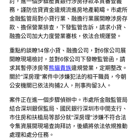
討，進一個步驟壓實銀行涉房存款本質審查義
務，謹防信貸資金違規流進房地產範疇。市處所
金融監管局對小貸行業、融擔行業展開瞭涉房存
款、擔保營業排查，下發監管告訴，請求小貸、
融擔公司加大力度營業審核，依法合規運營。
重點約談瞭14傢小貸、融擔公司，對6傢公司展
開瞭現場檢討，並對6傢公司下發瞭監管函，請
求其暫停涉房等
熊貓貴族
違規營業，定期整改。
關於“深房理”案件中涉嫌犯法的相干職員，今朝
公安機關已依法拘捕2人，刑事拘留3人。
案件正在進一個步驟偵辦中。市處所金融監管局
結合深圳銀保監局、國民銀行深圳市中間支行、
市住房和扶植局等部分就“深房理”涉嫌不符合法
令集資展開現場查詢拜訪，後續將依法依規推動
處理和處分任務。