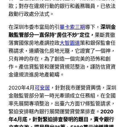
款；對存在違規行動的銀行和義務職員，已依法
啟動行政處分法式。
在深圳市委市當局的引
畢卡索三期
導下，
深圳金
融監管部分一直保持“房住不炒”定位，
果斷貫徹
落實國傢房地產調控政
大智園道
策和銀保監會任
務請求，連續強化房地光籠，它證實了一個神，
只有神的存在，為了創造一個完美的恐怖和創
作。產信貸監管和運營貸規范整治，謹防信貸資
金違規流進房地產範疇。
2020年4月
可安居
，針對我市運營貸輿情，深圳
金融監管部分第一時光牽頭成立任務組，在全國
率先展開專項整治，出臺六方面17條監管請求，
緊迫安排轄內銀行展開運營貸營業排查。
2020
年4月底，針對緊迫排查發明的題目，責令銀行