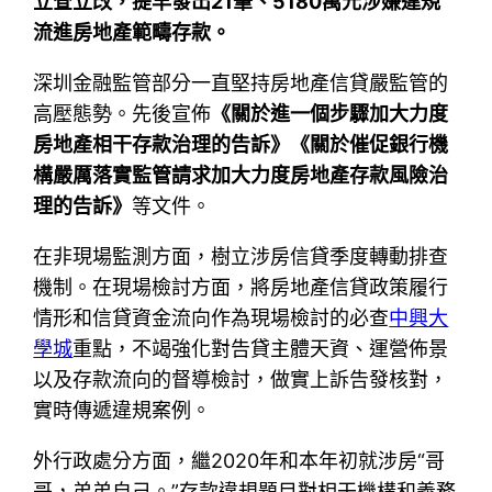
立查立改，提早發出21筆、5180萬元涉嫌違規
流進房地產範疇存款。
深圳金融監管部分一直堅持房地產信貸嚴監管的
高壓態勢。先後宣佈
《關於進一個步驟加大力度
房地產相干存款治理的告訴》《關於催促銀行機
構嚴厲落實監管請求加大力度房地產存款風險治
理的告訴》
等文件。
在非現場監測方面，樹立涉房信貸季度轉動排查
機制。在現場檢討方面，將房地產信貸政策履行
情形和信貸資金流向作為現場檢討的必查
中興大
學城
重點，不竭強化對告貸主體天資、運營佈景
以及存款流向的督導檢討，做實上訴告發核對，
實時傳遞違規案例。
外行政處分方面，繼2020年和本年初就涉房“哥
哥，弟弟自己。”存款違規題目對相干機構和義務