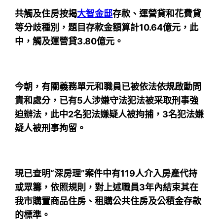
共觸及住房按揭
大智金邸
存款、運營貸和花費貸
等分歧種別，題目存款金額算計10.64億元，此
中，觸及運營貸3.80億元。
今朝，
有關義務單元和職員已被依法依規啟動問
責和處分，
已有5人涉嫌守法犯法被采取刑事強
迫辦法，此中
2名犯法嫌疑人被拘捕，3名犯法嫌
疑人被刑事拘留。
現已查明“深房理”案件中有119人介入房產代持
或眾籌，依照規則，對上述職員3年內結束其在
我市購置商品住房、租購公共住房及公積金存款
的標準。