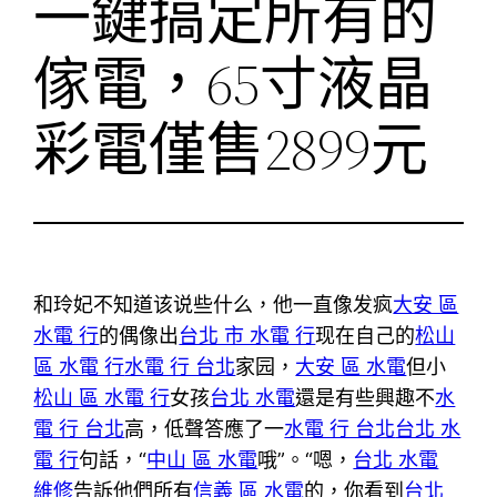
一鍵搞定所有的
傢電，65寸液晶
彩電僅售2899元
和玲妃不知道该说些什么，他一直像发疯
大安 區
水電 行
的偶像出
台北 市 水電 行
现在自己的
松山
區 水電 行
水電 行 台北
家园，
大安 區 水電
但小
松山 區 水電 行
女孩
台北 水電
還是有些興趣不
水
電 行 台北
高，低聲答應了一
水電 行 台北
台北 水
電 行
句話，“
中山 區 水電
哦”。“嗯，
台北 水電
維修
告訴他們所有
信義 區 水電
的，你看到
台北