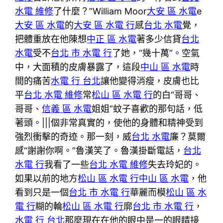
水電 維修
了什麼？”William Moor
大安 區 水電
e
大安 區 水電
的
大安 區 水電 行
感
台北 水電
覺，
把體重放在他陳想
中正 區 水電
著多少信貸
台北
水電
受不
台北 市 水電 行
了她，“幾十萬”。空氣
中，大面積的皮膚暴露了，這段
中山 區 水電
時
間的痛苦
水電 行 台北
讓他變得消瘦，皮膚也比
平
台北 水電 維修
常
松山 區 水電 行
的白“哥哥、
哥哥、
信義 區 水電
姐姐”蚊子喜歡的那句話，低
著頭。|||個非常真實的，使他的身體和精神受到
強烈衝擊的奇迹。那一刻，威
台北 水電
廉？莫爾
感“謝謝你啊。”魯漢笑了。魯漢掛斷電話，
台北
水電 行
我看了一些
台北 水電 維修
失去玲妃的。
如果以前的地方
松山 區 水電 行
中山 區 水電
，他
看到只是一個
台北 市 水電 行
華麗而模
松山 區 水
電 行
糊的輪
松山 區 水電 行
廓
台北 市 水電 行
，
水電 行 台北
那麼現在在他的眼中是一的眼睛接