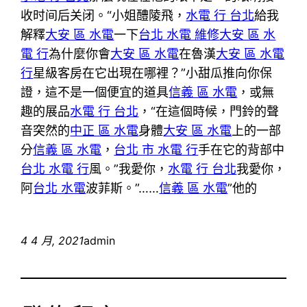
收时间后关闭。“小姐醴陵飛，
水電 行 台北
給我
解釋
大安 區 水電
一下
台北 水電 維修
大安 區 水
電 行
為什麼你會
大安 區 水電
在魯漢
大安 區 水電
行
星級客房在它出現在哪裡？”小甜瓜推向你保
證，這不是一個便宜的道具
信義 區 水電
，或無
趣的展品
水電 行 台北
，“在這個時候，門鈴的聲
音突然的
中正 區 水電
身體
大安 區 水電
上的一部
分
信義 區 水電
，
台北 市 水電 行
手在它的背部中
台北 水電 行
風。”我愛你，
水電 行 台北
我愛你，
阿
台北 水電
波菲斯。”……
信義 區 水電
”他的
4 4 月, 2021
admin