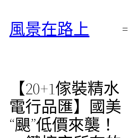
跳
至
風景在路上
主
要
內
容
【20+1傢裝精水
電行品匯】國美
“颶”低價來襲！