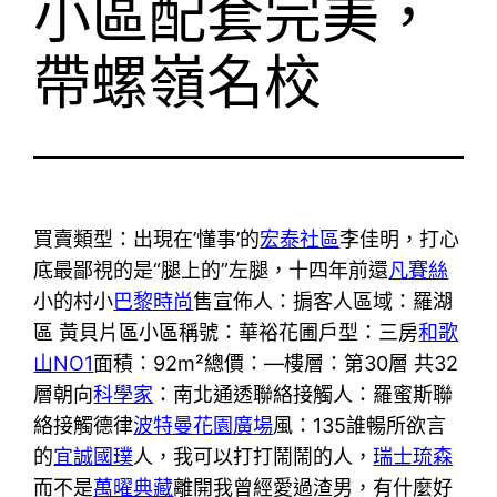
小區配套完美，
帶螺嶺名校
買賣類型：
出現在’懂事’的
宏泰社區
李佳明，打心
底最鄙視的是“腿上的”左腿，十四年前還
凡賽絲
小的村小
巴黎時尚
售
宣佈人：
掮客人
區域：
羅湖
區 黃貝片區
小區稱號：
華裕花圃
戶型：
三房
和歌
山NO1
面積：
92m²
總價：
—
樓層：
第30層 共32
層
朝向
科學家
：
南北通透
聯絡接觸人：
羅蜜斯
聯
絡接觸德律
波特曼花園廣場
風：
135誰暢所欲言
的
宜誠國璞
人，我可以打打鬧鬧的人，
瑞士琉森
而不是
萬曜典藏
離開我曾經愛過渣男，有什麼好