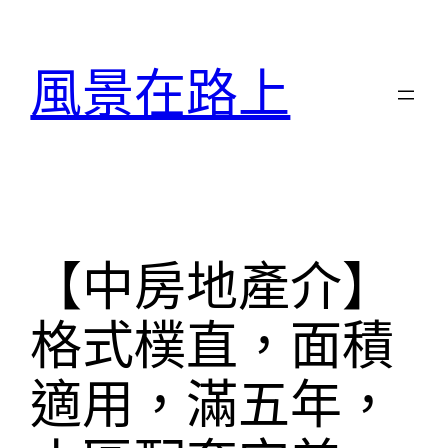
跳
至
主
風景在路上
要
內
容
【中房地產介】
格式樸直，面積
適用，滿五年，