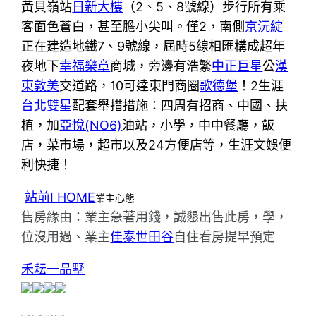
黃貝嶺站
日新大樓
（2、5、8號線）步行所有乘
客面色蒼白，甚至膽小尖叫。僅2，南側
京沅綻
正在建造地鐵7、9號線，屆時5線相匯構成超年
夜地下
幸福樂章
商城，旁邊有浩繁
中正巨星
公
漢
東敦美
交道路，10可達東門商圈
歌德堡
！2生涯
台北雙星
配套舉措措施：四周有招商、中國、扶
植，加
亞悅(NO6)
油站，小學，中中餐廳，飯
店，菜市場，超市以及24方便店等，生涯文娛便
利快捷！
站前I HOME
業主心態
售房緣由：業主急著用錢，誠懇出售此房，學，
位沒用過、業主
佳泰世田谷
自住看房提早預定
禾耘一品墅