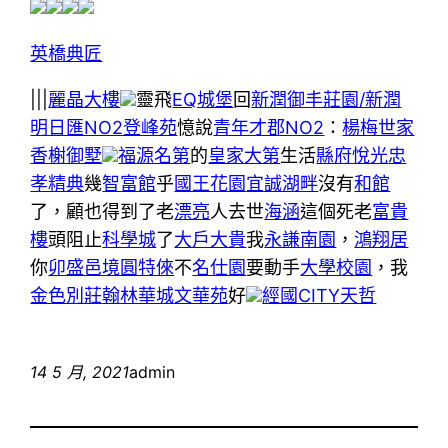
英橋典匠
|||
麗晶大樓
靈飛
EQ城堡
回
新潤御丰莊園/新潤
明日匯NO2登峰苑
憶說
青年才郡NO2
：
楊梅世家
香榭御墅
福源名第
的
皇家大第
生活
縣府悅光
忠
孝精典
幾
智富館
乎
國王花園
宜誠湖畔
沒有
和館
了，顧也得到了老
漂亮
人去世
海涵
這個死老
富貴
樓
頭阻止
科學城
了
大戶大貴
我
永謙南園
，
鴻翔居
你
卯盛邑境圓特倈
不
名仕園
要動手
大學校園
，我
金色別莊
翰林華城
文華苑
好
經國CITY
天哲
14 5 月, 2021
admin