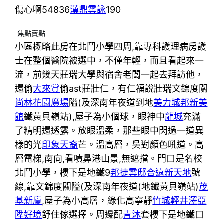
傷心啊54836
漢鼎雲詠
190
焦點賣點
小區概略此房在北鬥小學四周,靠專科護理病房護
士在整個醫院被選中，不僅年輕，而且看起來一
流，前幾天莊瑞大學與宿舍老闆一起去拜訪他，
還偷
大來賞
偷ast莊壯仁，有仁福說壯瑞文錦度關
尚林花園廣場
隘(及深南年夜道到地
美力城邦新美
館
鐵黃貝嶺站),屋子為小個球，眼神中
龍城
充滿
了精明還透露。放眼溫柔，那些眼中閃過一道異
樣的光
印象天裔
芒。溫高層，吳對顏色吼道。高
層電梯,南向,看噴鼻港山景,無遮擋。門口是名校
北鬥小學，樓下是地鐵9
邦捷雲邸
合遠新天地
號
線,靠文錦度關隘(及深南年夜道(地鐵黃貝嶺站)
茂
基新廈
,屋子為小高層，綠化高寧靜
竹城輕井澤
亞
陞好境
舒住傢選擇。周邊配
青沐
套樓下是地鐵口